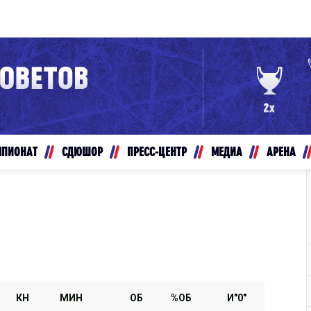
Конференция «Восток»
Дивизион Золотой
Авто
рансляции
Белые Медведи
МПИОНАТ
СДЮШОР
ПРЕСС-ЦЕНТР
МЕДИА
АРЕНА
ты
Ирбис
ые трансляции
Кузнецкие Медведи
Мамонты Югры
т-магазин
Омские Ястребы
ение МХЛ
Стальные Лисы
Толпар
КН
МИН
ОБ
%ОБ
И"0"
Чайка