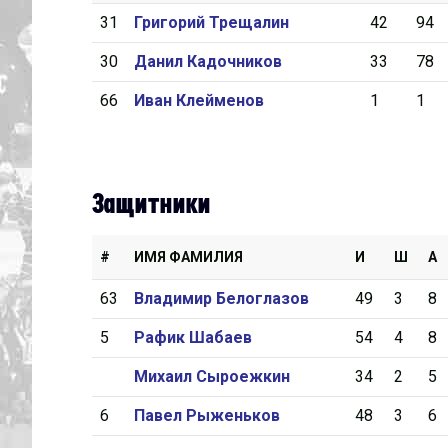
31
Григорий Трещалин
42
94
Дивизион Серебряный
30
Данил Кадочников
33
78
Академия СКА
66
Иван Клейменов
1
1
АКМ-Юниор
Амурские Тигры
Красная Машина-Юниор
Защитники
Крылья Советов
МХК Динамо-Карелия
#
ИМЯ ФАМИЛИЯ
И
Ш
А
МХК Спартак-МАХ
63
Владимир Белоглазов
49
3
8
Сахалинские Акулы
5
Рафик Шабаев
54
4
8
СМО МХК Атлант
Михаил Сыроежкин
34
2
5
Тайфун
6
Павел Рыженьков
48
3
6
ХК Капитан