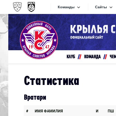
Команды
Сайты
Конференция «Запад»
Сайты
Дивизион Золотой
Академия Михайлова
Видеот
Алмаз
КЛУБ
КОМАНДА
ЧЕ
Хайлай
Динамо-Шинник
Текстов
Красная Армия
Статистика
Локо
Интерне
МХК Динамо СПб
Прилож
Вратари
МХК Динамо-М
МХК Спартак
#
ИМЯ ФАМИЛИЯ
И
ПШ
СКА-1946