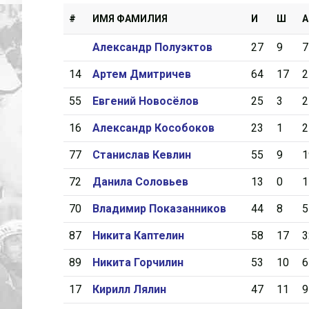
#
ИМЯ ФАМИЛИЯ
И
Ш
А
Александр Полуэктов
27
9
7
14
Артем Дмитричев
64
17
2
55
Евгений Новосёлов
25
3
2
16
Александр Кособоков
23
1
2
77
Станислав Кевлин
55
9
1
72
Данила Соловьев
13
0
1
70
Владимир Показанников
44
8
5
87
Никита Каптелин
58
17
3
89
Никита Горчилин
53
10
6
17
Кирилл Лялин
47
11
9