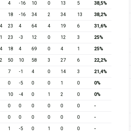
4
-16
10
0
13
5
38,5%
18
-16
34
2
34
13
38,2%
4
23
4
64
4
19
6
31,6%
1
23
-3
12
0
12
3
25%
4
18
4
69
0
4
1
25%
2
50
10
58
3
27
6
22,2%
7
-1
4
0
14
3
21,4%
0
-5
0
0
1
0
0%
10
-4
0
1
2
0
0%
0
0
0
0
0
0
-
0
0
0
0
0
0
-
1
-5
0
1
0
0
-