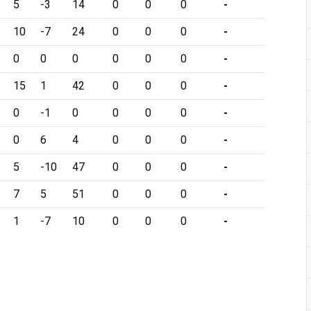
5
-3
14
0
0
0
-
10
-7
24
0
0
0
-
0
0
0
0
0
0
-
15
1
42
0
0
0
-
0
-1
0
0
0
0
-
0
6
4
0
0
0
-
5
-10
47
0
0
0
-
7
5
51
0
0
0
-
1
-7
10
0
0
0
-