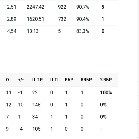
2,51
2247:42
922
90,7%
5
Дивизион Серебряный
2,89
1620:51
732
90,4%
1
АКМ-Новомосковск
4,54
13:13
5
83,3%
0
Красноярские Рыси
Ладья
Локо-76
МХК Молот
Реактор
О
+/-
ШТР
ШП
ВБР
ВВБР
%ВБР
Сибирские Cнайперы
11
-1
22
0
1
1
100%
Снежные Барсы
12
10
148
0
1
0
0%
Спутник Ал
7
1
34
1
1
0
0%
Тюменский Легион
9
-4
105
1
0
0
-