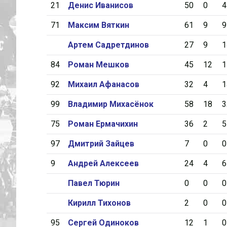
21
Денис Иванисов
50
0
4
71
Максим Вяткин
61
9
9
Артем Садретдинов
27
9
1
84
Роман Мешков
45
12
1
92
Михаил Афанасов
32
4
1
99
Владимир Михасёнок
58
18
3
75
Роман Ермачихин
36
2
5
97
Дмитрий Зайцев
7
0
0
9
Андрей Алексеев
24
4
6
Павел Тюрин
0
0
0
Кирилл Тихонов
2
0
0
95
Сергей Одиноков
12
1
0