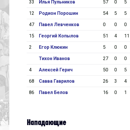
33
Илья Пульников
57
0
5
12
Родион Порошин
54
5
5
47
Павел Левченков
0
0
0
15
Георгий Копылов
51
4
11
2
Егор Клюкин
5
0
0
Тихон Иванов
27
0
0
4
Алексей Герич
50
0
5
68
Савва Гаврилов
26
3
4
86
Павел Белов
16
0
1
Нападающие