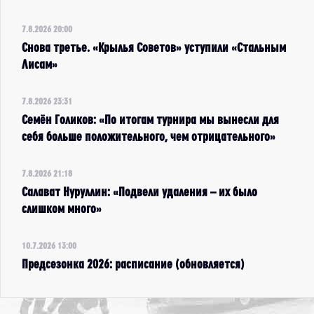
7.8.2026 20:00
Снова третье. «Крылья Советов» уступили «Стальным
Лисам»
7.8.2026 23:31
Семён Голиков: «По итогам турнира мы вынесли для
себя больше положительного, чем отрицательного»
7.8.2026 21:18
Салават Нуруллин: «Подвели удаления – их было
слишком много»
10.7.2026 13:00
Предсезонка 2026: расписание (обновляется)