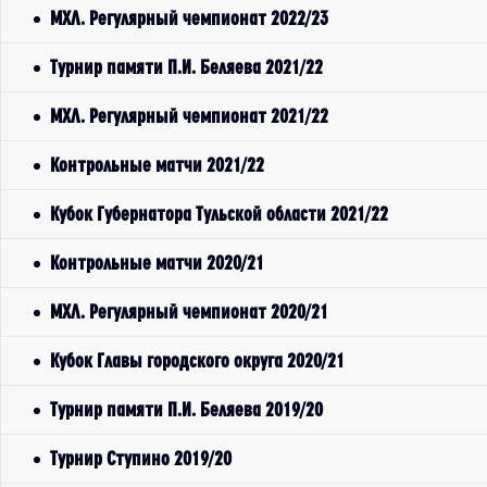
МХЛ. Регулярный чемпионат 2022/23
Турнир памяти П.И. Беляева 2021/22
МХЛ. Регулярный чемпионат 2021/22
Контрольные матчи 2021/22
Кубок Губернатора Тульской области 2021/22
Контрольные матчи 2020/21
МХЛ. Регулярный чемпионат 2020/21
Кубок Главы городского округа 2020/21
Турнир памяти П.И. Беляева 2019/20
Турнир Ступино 2019/20