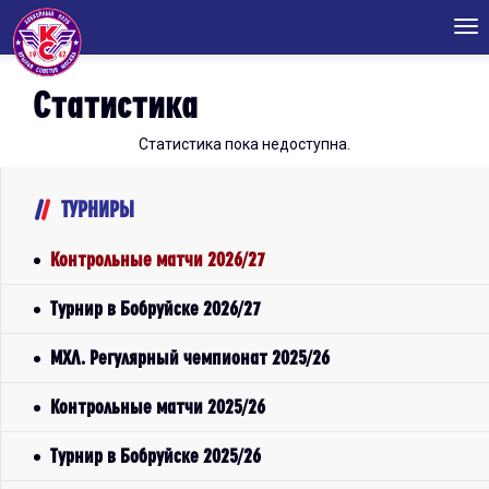
Tog
nav
Статистика
Статистика пока недоступна.
ТУРНИРЫ
Контрольные матчи 2026/27
Турнир в Бобруйске 2026/27
МХЛ. Регулярный чемпионат 2025/26
Контрольные матчи 2025/26
Турнир в Бобруйске 2025/26