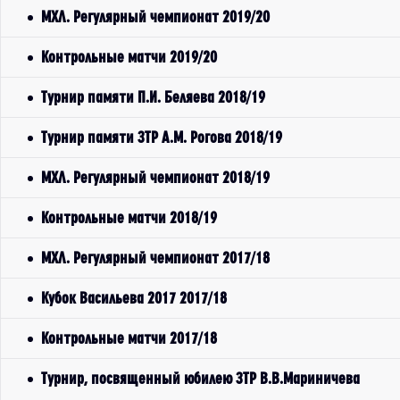
МХЛ. Регулярный чемпионат 2019/20
Контрольные матчи 2019/20
Турнир памяти П.И. Беляева 2018/19
Турнир памяти ЗТР А.М. Рогова 2018/19
МХЛ. Регулярный чемпионат 2018/19
Контрольные матчи 2018/19
МХЛ. Регулярный чемпионат 2017/18
Кубок Васильева 2017 2017/18
Контрольные матчи 2017/18
Турнир, посвященный юбилею ЗТР В.В.Мариничева