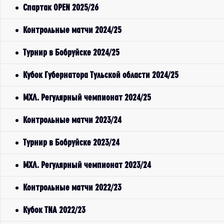
Спартак OPEN 2025/26
Контрольные матчи 2024/25
Турнир в Бобруйске 2024/25
Кубок Губернатора Тульской области 2024/25
МХЛ. Регулярный чемпионат 2024/25
Контрольные матчи 2023/24
Турнир в Бобруйске 2023/24
МХЛ. Регулярный чемпионат 2023/24
Контрольные матчи 2022/23
Кубок TNA 2022/23