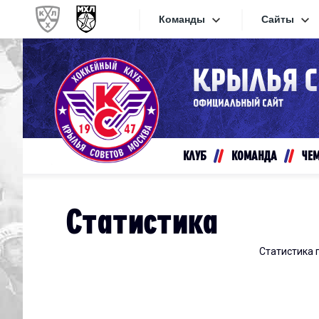
Команды
Сайты
Конференция «Запад»
Сайты
Дивизион Золотой
Академия Михайлова
Видеот
Алмаз
КЛУБ
КОМАНДА
ЧЕ
Хайлай
Динамо-Шинник
Текстов
Красная Армия
Статистика
Локо
Интерне
МХК Динамо СПб
Статистика 
Прилож
МХК Динамо-М
МХК Спартак
СКА-1946