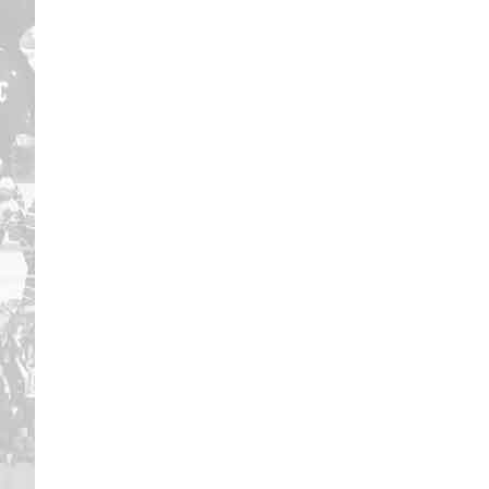
Дивизион Серебряный
Академия СКА
АКМ-Юниор
Амурские Тигры
Красная Машина-Юниор
Крылья Советов
МХК Динамо-Карелия
МХК Спартак-МАХ
Сахалинские Акулы
СМО МХК Атлант
Тайфун
ХК Капитан