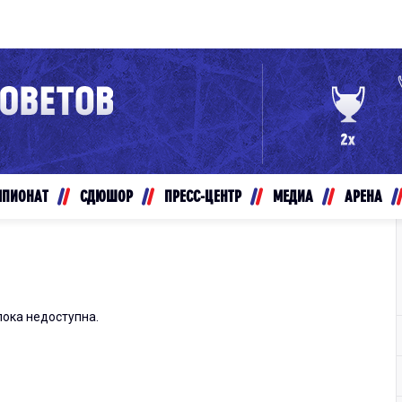
Конференция «Восток»
Дивизион Золотой
Авто
рансляции
Белые Медведи
МПИОНАТ
СДЮШОР
ПРЕСС-ЦЕНТР
МЕДИА
АРЕНА
ты
Ирбис
ые трансляции
Кузнецкие Медведи
Мамонты Югры
т-магазин
Омские Ястребы
пока недоступна.
ение МХЛ
Стальные Лисы
Толпар
Чайка