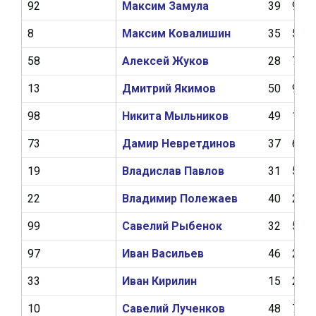
92
Максим Замула
39
9
8
Максим Ковалишин
35
5
58
Алексей Жуков
28
7
13
Дмитрий Якимов
50
9
98
Никита Мыльников
49
10
73
Дамир Невретдинов
37
6
19
Владислав Павлов
31
5
22
Владимир Полежаев
40
2
99
Савелий Рыбенок
32
5
97
Иван Васильев
46
2
33
Иван Кирилин
15
2
10
Савелий Лученков
48
7