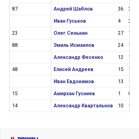
87
Андрей Шаблов
36
3
Иван Гуськов
4
2
23
Олег Сенькин
27
1
88
Эмиль Исмаилов
24
1
Александр Фесенко
12
1
48
Елисей Андреев
15
1
Иван Евдокимов
13
1
15
Амирхан Гусниев
1
0
14
Александр Квартальнов
10
1