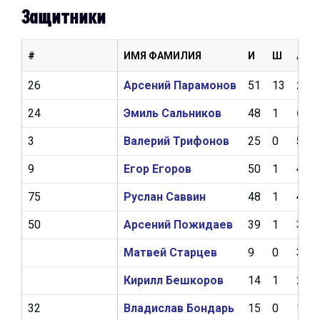
Защитники
#
ИМЯ ФАМИЛИЯ
И
Ш
А
26
Арсений Парамонов
51
13
20
24
Эмиль Сальников
48
1
6
3
Валерий Трифонов
25
0
5
9
Егор Егоров
50
1
4
75
Руслан Саввин
48
1
4
50
Арсений Пожидаев
39
1
3
Матвей Старцев
9
0
3
Кирилл Бешкоров
14
1
2
32
Владислав Бондарь
15
0
1