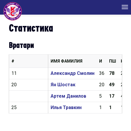
Tog
nav
Статистика
Вратари
#
ИМЯ ФАМИЛИЯ
И
ПШ
КН
11
Александр Смолин
36
78
2,53
20
Ян Шостак
20
49
2,82
Артем Данилов
5
17
4,19
25
Илья Травкин
1
1
18,2