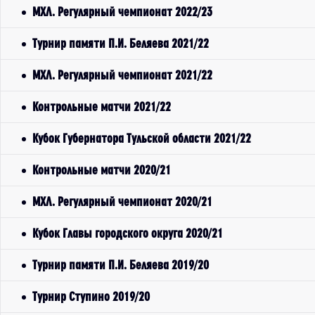
МХЛ. Регулярный чемпионат 2022/23
Турнир памяти П.И. Беляева 2021/22
МХЛ. Регулярный чемпионат 2021/22
Контрольные матчи 2021/22
Кубок Губернатора Тульской области 2021/22
Контрольные матчи 2020/21
МХЛ. Регулярный чемпионат 2020/21
Кубок Главы городского округа 2020/21
Турнир памяти П.И. Беляева 2019/20
Турнир Ступино 2019/20