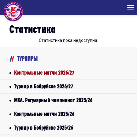
Tog
nav
Статистика
Статистика пока недоступна.
ТУРНИРЫ
Контрольные матчи 2026/27
Турнир в Бобруйске 2026/27
МХЛ. Регулярный чемпионат 2025/26
Контрольные матчи 2025/26
Турнир в Бобруйске 2025/26