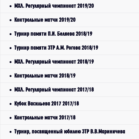
МХЛ. Регулярный чемпионат 2019/20
Контрольные матчи 2019/20
Турнир памяти П.И. Беляева 2018/19
Турнир памяти ЗТР А.М. Рогова 2018/19
МХЛ. Регулярный чемпионат 2018/19
Контрольные матчи 2018/19
МХЛ. Регулярный чемпионат 2017/18
Кубок Васильева 2017 2017/18
Контрольные матчи 2017/18
Турнир, посвященный юбилею ЗТР В.В.Мариничева