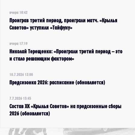
вчера 18:42
Проиграв третий период, проиграли матч. «Крылья
Советов» уступили «Тайфуну»
вчера 17:19
Николай Терещенко: «Проиграли третий период – это
и стало решающим фактором»
10.7.2026 13:00
Предсезонка 2026: расписание (обновляется)
7.7.2026 15:45
Состав ХК «Крылья Советов» на предсезонные сборы
2026 (обновляется)