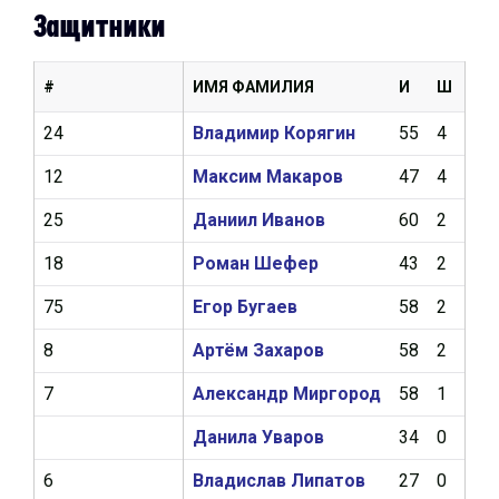
Защитники
#
ИМЯ ФАМИЛИЯ
И
Ш
А
24
Владимир Корягин
55
4
12
12
Максим Макаров
47
4
12
25
Даниил Иванов
60
2
13
18
Роман Шефер
43
2
10
75
Егор Бугаев
58
2
6
8
Артём Захаров
58
2
4
7
Александр Миргород
58
1
4
Данила Уваров
34
0
3
6
Владислав Липатов
27
0
1