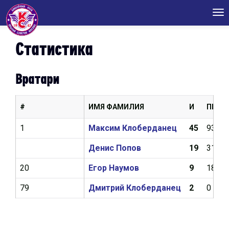
Tog
nav
Статистика
Вратари
#
ИМЯ ФАМИЛИЯ
И
ПШ
1
Максим Клоберданец
45
93
Денис Попов
19
31
20
Егор Наумов
9
18
79
Дмитрий Клоберданец
2
0