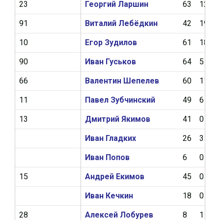
23
Георгий Ларшин
63
12
91
Виталий Лебёдкин
42
19
10
Егор Зудилов
61
18
90
Иван Гуськов
64
5
66
Валентин Шепелев
60
11
11
Павел Зубчинский
49
6
13
Дмитрий Якимов
41
0
Иван Гладких
26
3
Иван Попов
6
0
15
Андрей Екимов
45
0
Иван Кечкин
18
0
28
Алексей Лобурев
8
1