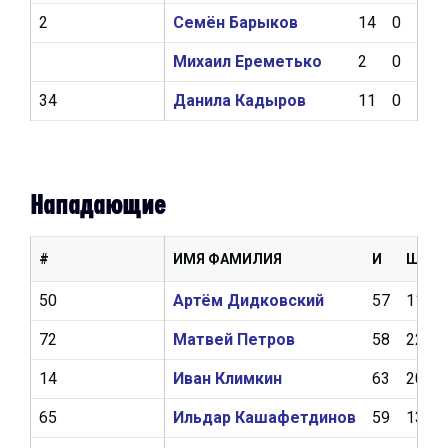
2
Семён Барыков
14
0
0
Михаил Ереметько
2
0
0
34
Данила Кадыров
11
0
0
Нападающие
#
ИМЯ ФАМИЛИЯ
И
Ш
50
Артём Дидковский
57
11
72
Матвей Петров
58
22
14
Иван Климкин
63
20
65
Ильдар Кашафетдинов
59
13