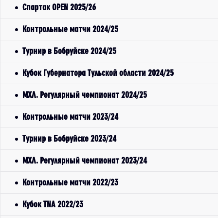
Спартак OPEN 2025/26
Контрольные матчи 2024/25
Турнир в Бобруйске 2024/25
Кубок Губернатора Тульской области 2024/25
МХЛ. Регулярный чемпионат 2024/25
Контрольные матчи 2023/24
Турнир в Бобруйске 2023/24
МХЛ. Регулярный чемпионат 2023/24
Контрольные матчи 2022/23
Кубок TNA 2022/23