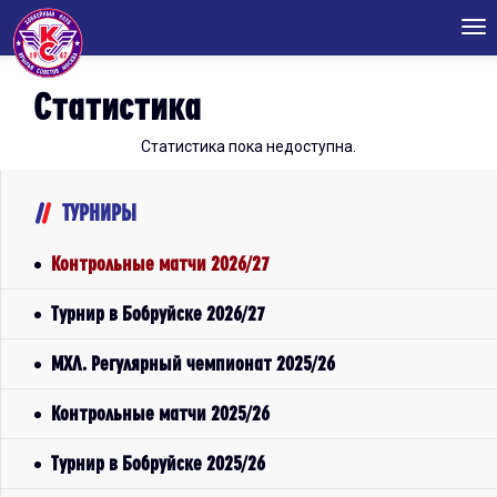
Tog
nav
Статистика
Статистика пока недоступна.
ТУРНИРЫ
Контрольные матчи 2026/27
Турнир в Бобруйске 2026/27
МХЛ. Регулярный чемпионат 2025/26
Контрольные матчи 2025/26
Турнир в Бобруйске 2025/26