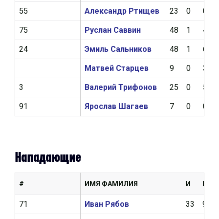
55
Александр Ртищев
23
0
0
75
Руслан Саввин
48
1
4
24
Эмиль Сальников
48
1
6
Матвей Старцев
9
0
3
3
Валерий Трифонов
25
0
5
91
Ярослав Шагаев
7
0
0
Нападающие
#
ИМЯ ФАМИЛИЯ
И
Ш
71
Иван Рябов
33
9