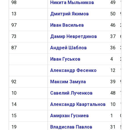
98
Никита Мыльников
49
10
13
Дмитрий Якимов
50
9
97
Иван Васильев
46
2
73
Дамир Невретдинов
37
6
87
Андрей Шаблов
36
3
Иван Гуськов
4
2
Александр Фесенко
12
1
92
Максим Замула
39
9
10
Савелий Лученков
48
7
14
Александр Квартальнов
10
1
15
Амирхан Гусниев
1
0
19
Владислав Павлов
31
5