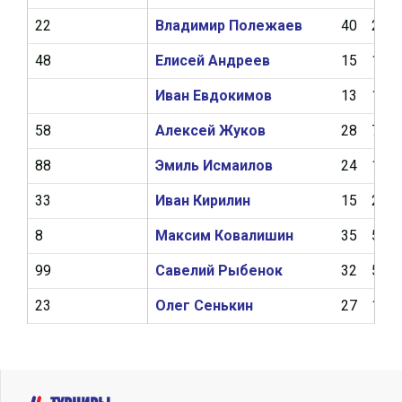
22
Владимир Полежаев
40
2
48
Елисей Андреев
15
1
Иван Евдокимов
13
1
58
Алексей Жуков
28
7
88
Эмиль Исмаилов
24
1
33
Иван Кирилин
15
2
8
Максим Ковалишин
35
5
99
Савелий Рыбенок
32
5
23
Олег Сенькин
27
1