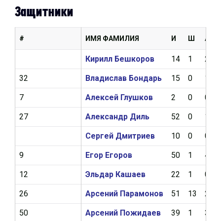
Защитники
#
ИМЯ ФАМИЛИЯ
И
Ш
А
Кирилл Бешкоров
14
1
2
32
Владислав Бондарь
15
0
1
7
Алексей Глушков
2
0
0
27
Александр Диль
52
0
1
Сергей Дмитриев
10
0
0
9
Егор Егоров
50
1
4
12
Эльдар Кашаев
22
1
0
26
Арсений Парамонов
51
13
20
50
Арсений Пожидаев
39
1
3