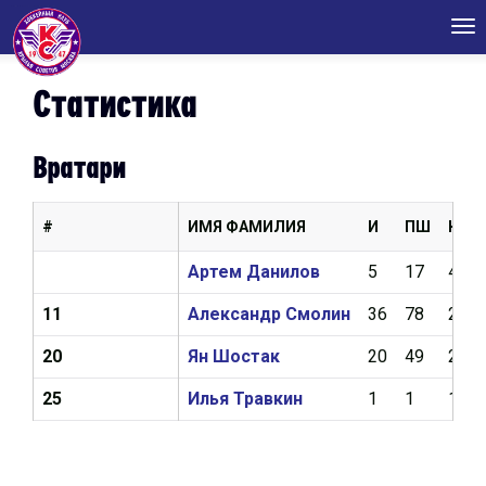
Tog
nav
Статистика
Вратари
#
ИМЯ ФАМИЛИЯ
И
ПШ
КН
Артем Данилов
5
17
4,19
11
Александр Смолин
36
78
2,53
20
Ян Шостак
20
49
2,82
25
Илья Травкин
1
1
18,2