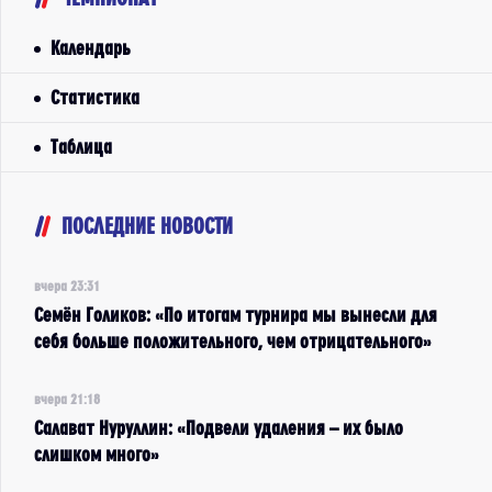
Календарь
Статистика
Таблица
ПОСЛЕДНИЕ НОВОСТИ
вчера 23:31
Семён Голиков: «По итогам турнира мы вынесли для
себя больше положительного, чем отрицательного»
вчера 21:18
Салават Нуруллин: «Подвели удаления – их было
слишком много»