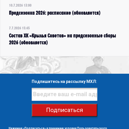
10.7.2026 13:00
Предсезонка 2026: расписание (обновляется)
7.7.2026 15:45
Состав ХК «Крылья Советов» на предсезонные сборы
2026 (обновляется)
Подпишитесь на рассылку МХЛ:
Подписаться
Нажимая «Подписаться» я принимаю условия
Пользовательского