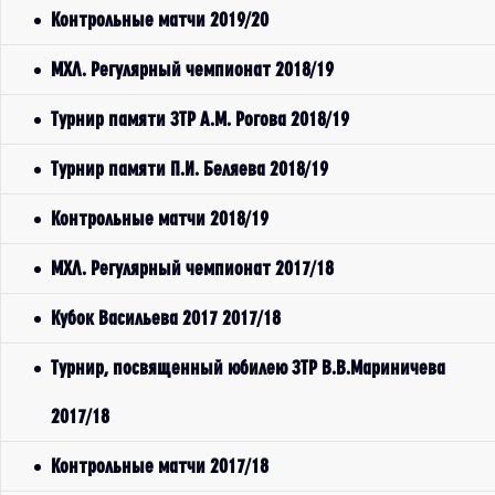
Контрольные матчи 2019/20
МХЛ. Регулярный чемпионат 2018/19
Турнир памяти ЗТР А.М. Рогова 2018/19
Турнир памяти П.И. Беляева 2018/19
Контрольные матчи 2018/19
МХЛ. Регулярный чемпионат 2017/18
Кубок Васильева 2017 2017/18
Турнир, посвященный юбилею ЗТР В.В.Мариничева
2017/18
Контрольные матчи 2017/18