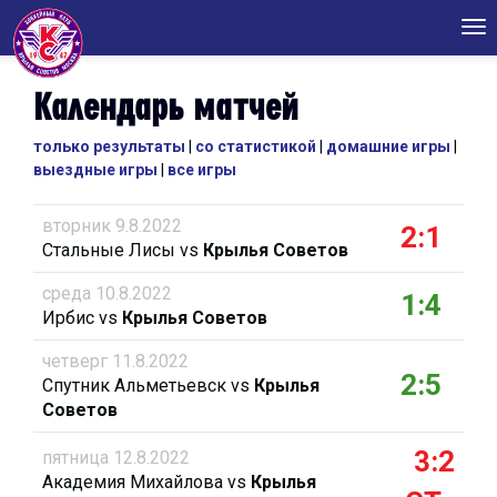
Tog
nav
Календарь матчей
только результаты
|
со статистикой
|
домашние игры
|
выездные игры
|
все игры
вторник 9.8.2022
2:1
Стальные Лисы
vs
Крылья Советов
среда 10.8.2022
1:4
Ирбис
vs
Крылья Советов
четверг 11.8.2022
2:5
Спутник Альметьевск
vs
Крылья
Советов
3:2
пятница 12.8.2022
Академия Михайлова
vs
Крылья