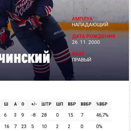
Дивизион Серебряный
АМПЛУА
АКМ-Новомосковск
НАПАДАЮЩИЙ
Красноярские Рыси
ДАТА РОЖДЕНИЯ
26. 11. 2000
Ладья
чинский
Локо-76
ХВАТ
ПРАВЫЙ
МХК Молот
Реактор
Сибирские Cнайперы
Снежные Барсы
Спутник Ал
Ш
А
О
+/-
ШТР
ШП
ВБР
ВВБР
%ВБР
Тюменский Легион
6
3
9
-8
28
0
15
7
46,7%
16
7
23
5
10
2
2
0
0%