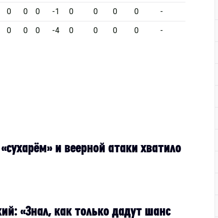
0
0
0
-1
0
0
0
0
-
0
0
0
-4
0
0
0
0
-
 «сухарём» и веерной атаки хватило
ий: «Знал, как только дадут шанс