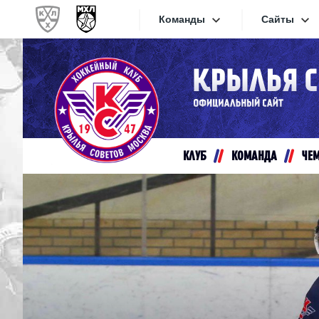
Команды
Сайты
Конференция «Запад»
Сайты
Дивизион Золотой
Академия Михайлова
Видеот
Алмаз
КЛУБ
КОМАНДА
ЧЕ
Хайлай
Динамо-Шинник
Текстов
Красная Армия
Локо
Интерне
МХК Динамо СПб
Прилож
МХК Динамо-М
МХК Спартак
СКА-1946