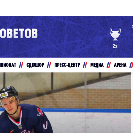
Конференция «Восток»
Дивизион Золотой
Авто
рансляции
Белые Медведи
МПИОНАТ
СДЮШОР
ПРЕСС-ЦЕНТР
МЕДИА
АРЕНА
ты
Ирбис
ые трансляции
Кузнецкие Медведи
Мамонты Югры
т-магазин
Омские Ястребы
ение МХЛ
Стальные Лисы
Толпар
Чайка