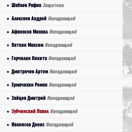
Шабаев Рафик
Защитник
Алексеев Андрей
Нападающий
Афанасов Михаил
Нападающий
Вяткин Максим
Нападающий
Горчилин Никита
Нападающий
Дмитричев Артем
Нападающий
Ермачихин Роман
Нападающий
Зайцев Дмитрий
Нападающий
Зубчинский Павел
Нападающий
Иванисов Денис
Нападающий