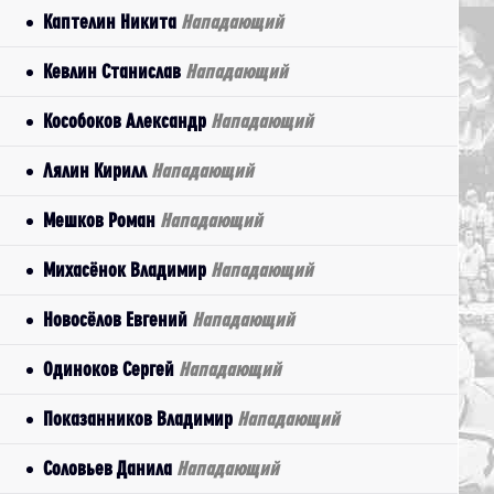
Каптелин Никита
Нападающий
Кевлин Станислав
Нападающий
Кособоков Александр
Нападающий
Лялин Кирилл
Нападающий
Мешков Роман
Нападающий
Михасёнок Владимир
Нападающий
Новосёлов Евгений
Нападающий
Одиноков Сергей
Нападающий
Показанников Владимир
Нападающий
Соловьев Данила
Нападающий