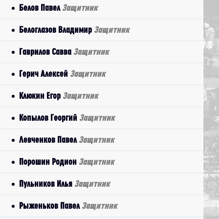
Белов Павел
Защитник
Белоглазов Владимир
Защитник
Гаврилов Савва
Защитник
Герич Алексей
Защитник
Клюкин Егор
Защитник
Копылов Георгий
Защитник
Левченков Павел
Защитник
Порошин Родион
Защитник
Пульников Илья
Защитник
Рыженьков Павел
Защитник