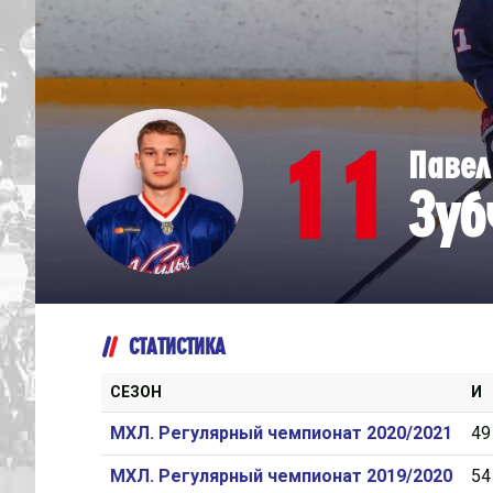
Дивизион Серебряный
Академия СКА
АКМ-Юниор
11
Павел
Амурские Тигры
Зуб
Красная Машина-Юниор
Крылья Советов
МХК Динамо-Карелия
МХК Спартак-МАХ
СТАТИСТИКА
Сахалинские Акулы
СМО МХК Атлант
СЕЗОН
И
Тайфун
МХЛ. Регулярный чемпионат 2020/2021
49
ХК Капитан
МХЛ. Регулярный чемпионат 2019/2020
54