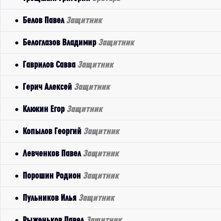
Белов Павел
Защитник
Белоглазов Владимир
Защитник
Гаврилов Савва
Защитник
Герич Алексей
Защитник
Клюкин Егор
Защитник
Копылов Георгий
Защитник
Левченков Павел
Защитник
Порошин Родион
Защитник
Пульников Илья
Защитник
Рыженьков Павел
Защитник