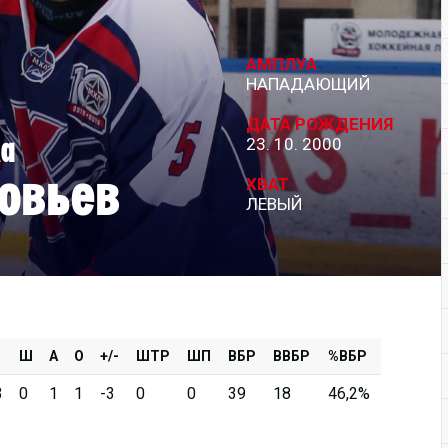
Дивизион Серебряный
АМПЛУА
АКМ-Новомосковск
НАПАДАЮЩИЙ
Красноярские Рыси
ДАТА РОЖДЕНИЯ
а
23. 10. 2000
Ладья
овьев
Локо-76
ХВАТ
ЛЕВЫЙ
МХК Молот
Реактор
Сибирские Cнайперы
Снежные Барсы
Спутник Ал
Ш
А
О
+/-
ШТР
ШП
ВБР
ВВБР
%ВБР
Тюменский Легион
3
0
1
1
-3
0
0
39
18
46,2%