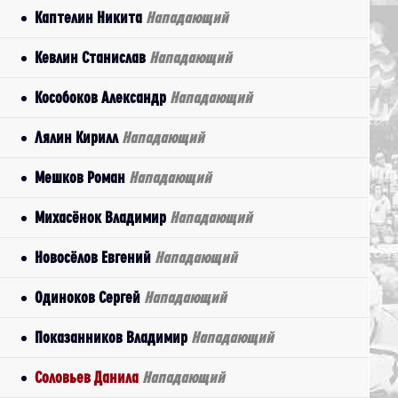
Каптелин Никита
Нападающий
Кевлин Станислав
Нападающий
Кособоков Александр
Нападающий
Лялин Кирилл
Нападающий
Мешков Роман
Нападающий
Михасёнок Владимир
Нападающий
Новосёлов Евгений
Нападающий
Одиноков Сергей
Нападающий
Показанников Владимир
Нападающий
Соловьев Данила
Нападающий