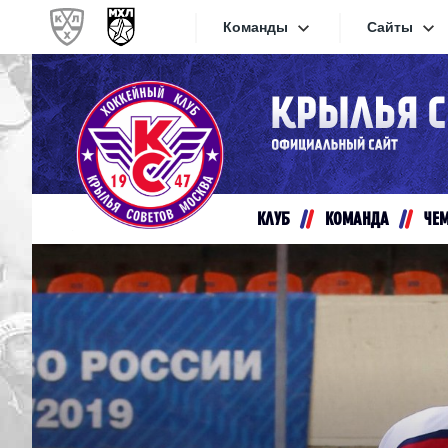
Команды
Сайты
Конференция «Запад»
Сайты
Дивизион Золотой
Академия Михайлова
Видеот
Алмаз
КЛУБ
КОМАНДА
ЧЕ
Хайлай
Динамо-Шинник
Текстов
Красная Армия
Локо
Интерне
МХК Динамо СПб
Прилож
МХК Динамо-М
МХК Спартак
СКА-1946