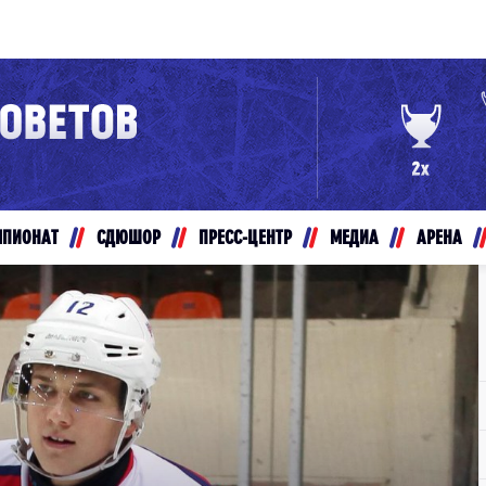
Конференция «Восток»
Дивизион Золотой
Авто
рансляции
Белые Медведи
МПИОНАТ
СДЮШОР
ПРЕСС-ЦЕНТР
МЕДИА
АРЕНА
ты
Ирбис
ые трансляции
Кузнецкие Медведи
Мамонты Югры
т-магазин
Омские Ястребы
ение МХЛ
Стальные Лисы
Толпар
Чайка