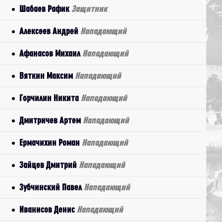
Шабаев Рафик
Защитник
Алексеев Андрей
Нападающий
Афанасов Михаил
Нападающий
Вяткин Максим
Нападающий
Горчилин Никита
Нападающий
Дмитричев Артем
Нападающий
Ермачихин Роман
Нападающий
Зайцев Дмитрий
Нападающий
Зубчинский Павел
Нападающий
Иванисов Денис
Нападающий