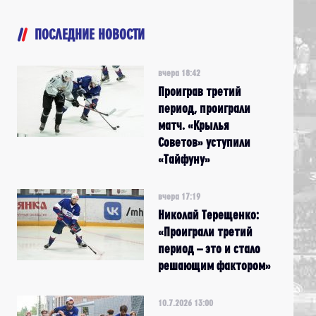
ПОСЛЕДНИЕ НОВОСТИ
вчера 18:42
Проиграв третий
период, проиграли
матч. «Крылья
Советов» уступили
«Тайфуну»
вчера 17:19
Николай Терещенко:
«Проиграли третий
период – это и стало
решающим фактором»
10.7.2026 13:00