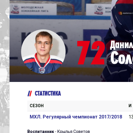
Дивизион Серебряный
Академия СКА
АКМ-Юниор
72
Данил
Амурские Тигры
Сол
Красная Машина-Юниор
Крылья Советов
МХК Динамо-Карелия
МХК Спартак-МАХ
СТАТИСТИКА
Сахалинские Акулы
СМО МХК Атлант
СЕЗОН
И
Тайфун
МХЛ. Регулярный чемпионат 2017/2018
1
ХК Капитан
Воспитанник
- Крылья Советов