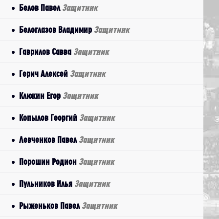
Белов Павел
Защитник
Белоглазов Владимир
Защитник
Гаврилов Савва
Защитник
Герич Алексей
Защитник
Клюкин Егор
Защитник
Копылов Георгий
Защитник
Левченков Павел
Защитник
Порошин Родион
Защитник
Пульников Илья
Защитник
Рыженьков Павел
Защитник