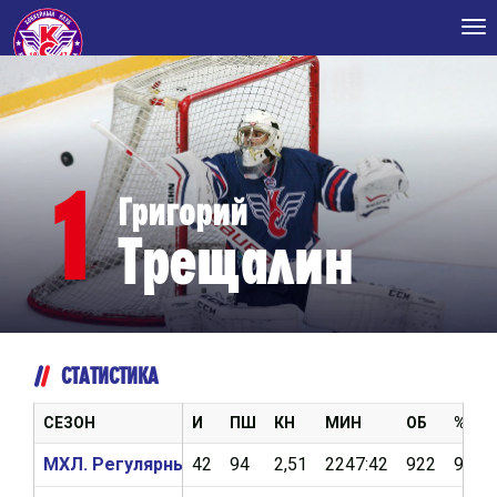
Tog
nav
1
Григорий
Трещалин
СТАТИСТИКА
СЕЗОН
И
ПШ
КН
МИН
ОБ
%ОБ
МХЛ. Регулярный чемпионат 2017/2018
42
94
2,51
2247:42
922
90,7