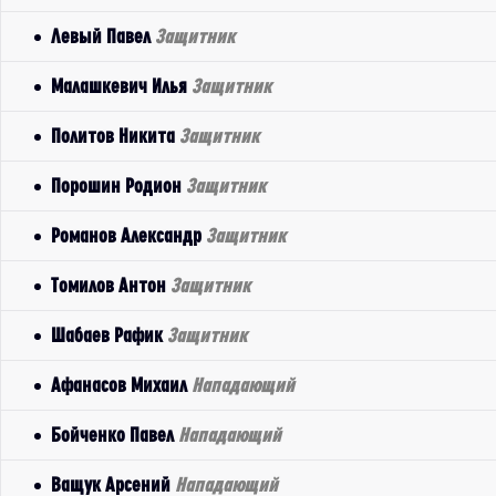
Левый Павел
Защитник
Малашкевич Илья
Защитник
Политов Никита
Защитник
Порошин Родион
Защитник
Романов Александр
Защитник
Томилов Антон
Защитник
Шабаев Рафик
Защитник
Афанасов Михаил
Нападающий
Бойченко Павел
Нападающий
Ващук Арсений
Нападающий