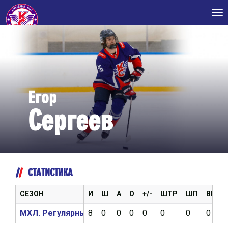
Tog
nav
Егор
Сергеев
СТАТИСТИКА
СЕЗОН
И
Ш
А
О
+/-
ШТР
ШП
ВБР
МХЛ. Регулярный чемпионат 2025/2026
8
0
0
0
0
0
0
0