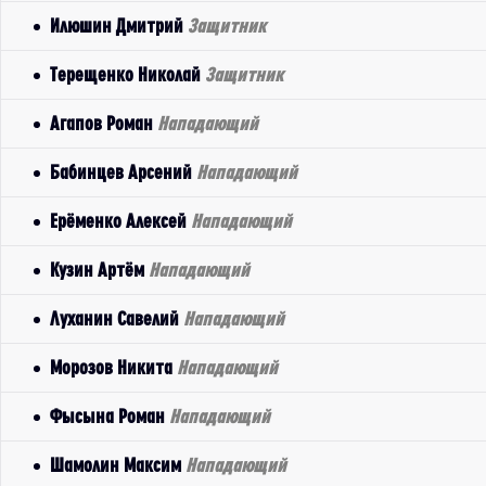
Илюшин Дмитрий
Защитник
Терещенко Николай
Защитник
Агапов Роман
Нападающий
Бабинцев Арсений
Нападающий
Ерёменко Алексей
Нападающий
Кузин Артём
Нападающий
Луханин Савелий
Нападающий
Морозов Никита
Нападающий
Фысына Роман
Нападающий
Шамолин Максим
Нападающий