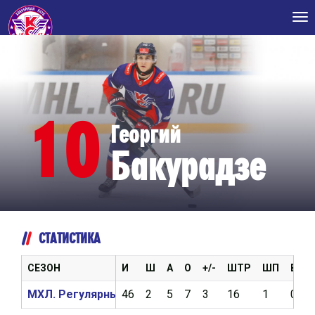
Tog
nav
10
Георгий
Бакурадзе
СТАТИСТИКА
СЕЗОН
И
Ш
А
О
+/-
ШТР
ШП
ВБР
МХЛ. Регулярный чемпионат 2025/2026
46
2
5
7
3
16
1
0