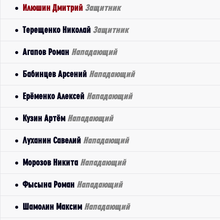
Илюшин Дмитрий
Защитник
Терещенко Николай
Защитник
Агапов Роман
Нападающий
Бабинцев Арсений
Нападающий
Ерёменко Алексей
Нападающий
Кузин Артём
Нападающий
Луханин Савелий
Нападающий
Морозов Никита
Нападающий
Фысына Роман
Нападающий
Шамолин Максим
Нападающий