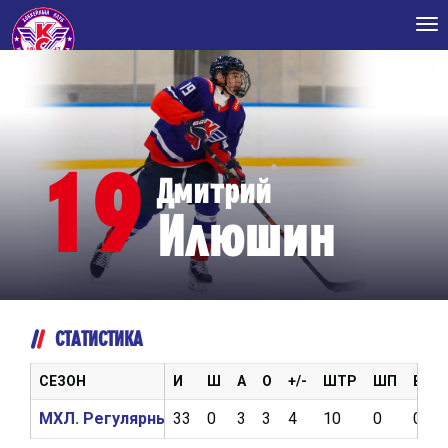
Tog
nav
19
Дмитрий
Илюшин
СТАТИСТИКА
СЕЗОН
И
Ш
А
О
+/-
ШТР
ШП
ВБР
МХЛ. Регулярный чемпионат 2025/2026
33
0
3
3
4
10
0
0