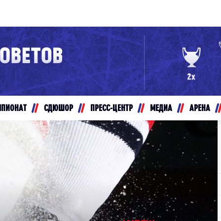
Конференция «Восток»
Дивизион Золотой
Авто
рансляции
Белые Медведи
МПИОНАТ
СДЮШОР
ПРЕСС-ЦЕНТР
МЕДИА
АРЕНА
ты
Ирбис
ые трансляции
Кузнецкие Медведи
Мамонты Югры
т-магазин
Омские Ястребы
ение МХЛ
Стальные Лисы
Толпар
Чайка