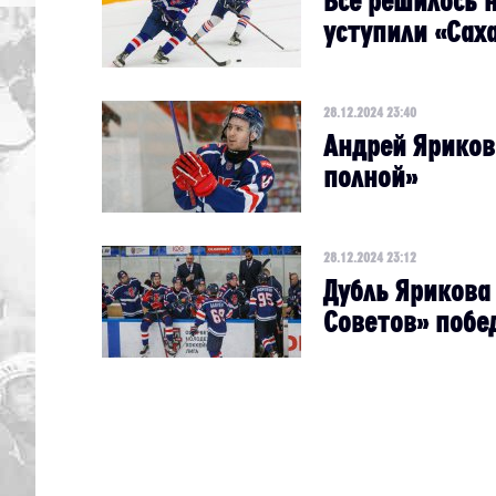
Всё решилось 
уступили «Сах
28.12.2024 23:40
Андрей Яриков
полной»
28.12.2024 23:12
Дубль Ярикова 
Советов» поб