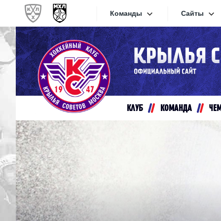
Команды
Сайты
Конференция «Запад»
Сайты
Дивизион Золотой
Академия Михайлова
Видеот
Алмаз
КЛУБ
КОМАНДА
ЧЕ
Хайлай
Динамо-Шинник
Текстов
Красная Армия
Локо
Интерне
МХК Динамо СПб
Прилож
МХК Динамо-М
МХК Спартак
СКА-1946