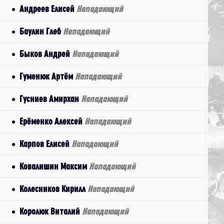
Андреев Елисей
Нападающий
Баулин Глеб
Нападающий
Быков Андрей
Нападающий
Гуменюк Артём
Нападающий
Гусниев Амирхан
Нападающий
Ерёменко Алексей
Нападающий
Карпов Елисей
Нападающий
Ковалишин Максим
Нападающий
Колесников Кирилл
Нападающий
Королюк Виталий
Нападающий