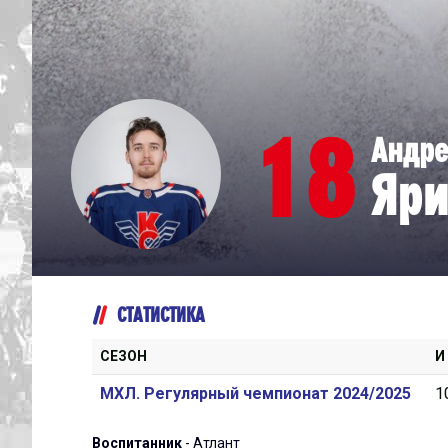
Дивизион Серебряный
Академия СКА
АКМ-Юниор
18
Андр
Амурские Тигры
Яри
Красная Машина-Юниор
Крылья Советов
МХК Динамо-Карелия
МХК Спартак-МАХ
СТАТИСТИКА
Сахалинские Акулы
СМО МХК Атлант
СЕЗОН
И
Тайфун
МХЛ. Регулярный чемпионат 2024/2025
1
ХК Капитан
Воспитанник
- Атлант