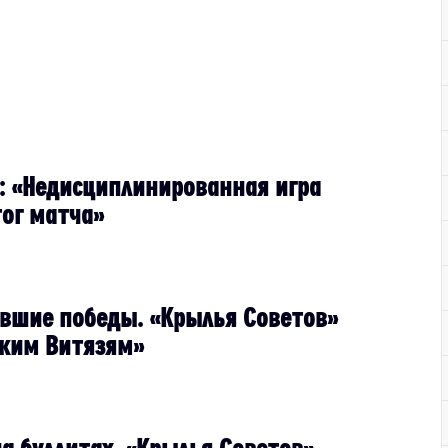
: ​«Недисциплинированная игра
тог матча»
ившие победы. «Крылья Советов»
ским Витязям»