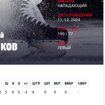
АМПЛУА
НАПАДАЮЩИЙ
Дивизион Серебряный
ДАТА РОЖДЕНИЯ
АКМ-Новомосковск
11. 12. 2004
Красноярские Рыси
РОСТ / ВЕС
ей
190 / 77
Ладья
ков
Локо-76
ХВАТ
ЛЕВЫЙ
МХК Молот
Реактор
Сибирские Cнайперы
Снежные Барсы
Спутник Ал
Ш
А
О
+/-
ШТР
ШП
ВБР
ВВБР
%ВБР
Тюменский Легион
0
5
0
5
-3
6
0
0
0
-