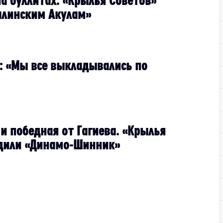
на буллитах. «Крылья Советов»
алинским Акулам»
: «Мы все выкладывались по
и победная от Гагиева. «Крылья
едили «Динамо-Шинник»