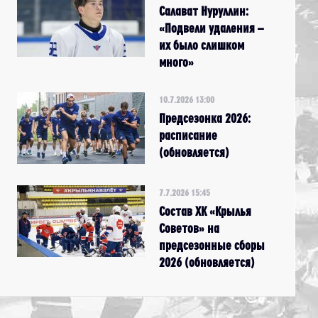
Салават Нуруллин:
«Подвели удаления –
их было слишком
много»
10.7.2026 13:00
Предсезонка 2026:
расписание
(обновляется)
7.7.2026 15:45
Состав ХК «Крылья
Советов» на
предсезонные сборы
2026 (обновляется)