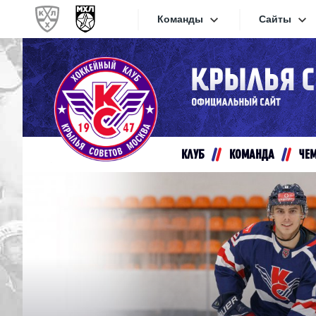
Команды
Сайты
Конференция «Запад»
Сайты
Дивизион Золотой
Академия Михайлова
Видеот
Алмаз
КЛУБ
КОМАНДА
ЧЕ
Хайлай
Динамо-Шинник
Текстов
Красная Армия
Локо
Интерне
МХК Динамо СПб
Прилож
МХК Динамо-М
МХК Спартак
СКА-1946