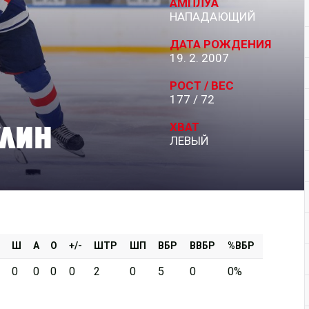
АМПЛУА
НАПАДАЮЩИЙ
Дивизион Серебряный
ДАТА РОЖДЕНИЯ
АКМ-Новомосковск
19. 2. 2007
Красноярские Рыси
РОСТ / ВЕС
177 / 72
Ладья
лин
Локо-76
ХВАТ
ЛЕВЫЙ
МХК Молот
Реактор
Сибирские Cнайперы
Снежные Барсы
Спутник Ал
Ш
А
О
+/-
ШТР
ШП
ВБР
ВВБР
%ВБР
Тюменский Легион
0
0
0
0
2
0
5
0
0%