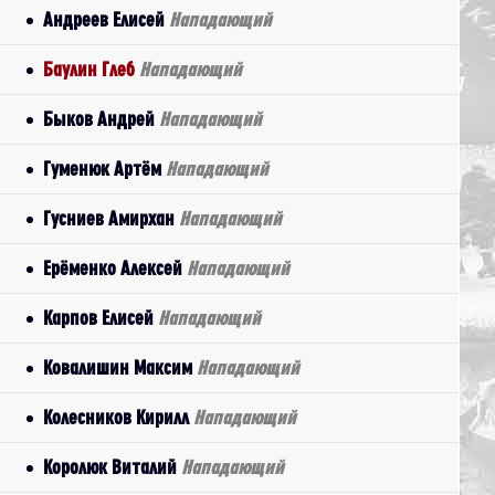
Андреев Елисей
Нападающий
Баулин Глеб
Нападающий
Быков Андрей
Нападающий
Гуменюк Артём
Нападающий
Гусниев Амирхан
Нападающий
Ерёменко Алексей
Нападающий
Карпов Елисей
Нападающий
Ковалишин Максим
Нападающий
Колесников Кирилл
Нападающий
Королюк Виталий
Нападающий