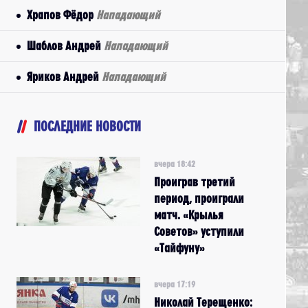
Храпов Фёдор
Нападающий
Шаблов Андрей
Нападающий
Яриков Андрей
Нападающий
ПОСЛЕДНИЕ НОВОСТИ
вчера 18:42
Проиграв третий
период, проиграли
матч. «Крылья
Советов» уступили
«Тайфуну»
вчера 17:19
Николай Терещенко: