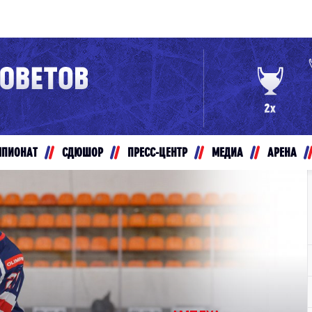
Конференция «Восток»
Дивизион Золотой
Авто
рансляции
Белые Медведи
МПИОНАТ
СДЮШОР
ПРЕСС-ЦЕНТР
МЕДИА
АРЕНА
ты
Ирбис
ые трансляции
Кузнецкие Медведи
Мамонты Югры
т-магазин
Омские Ястребы
ение МХЛ
Стальные Лисы
Толпар
Чайка