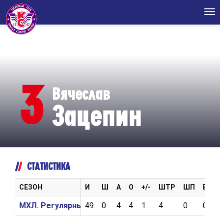
Tog
nav
3
Вячеслав
Зацепин
СТАТИСТИКА
СЕЗОН
И
Ш
А
О
+/-
ШТР
ШП
ВБР
МХЛ. Регулярный чемпионат 2024/2025
49
0
4
4
1
4
0
0