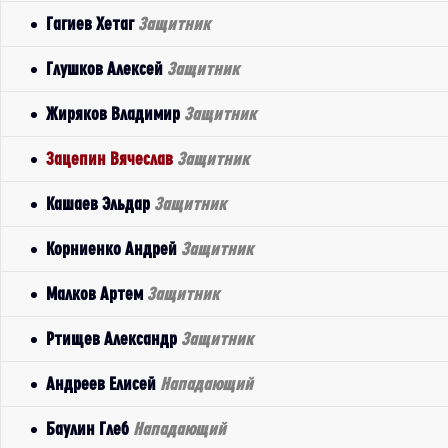
Гагиев Хетаг
Защитник
Глушков Алексей
Защитник
Жиряков Владимир
Защитник
Зацепин Вячеслав
Защитник
Кашаев Эльдар
Защитник
Корниенко Андрей
Защитник
Малков Артем
Защитник
Ртищев Александр
Защитник
Андреев Елисей
Нападающий
Баулин Глеб
Нападающий