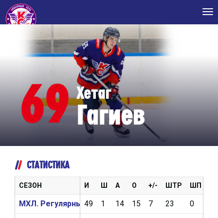
Tog
nav
69
Хетаг
Гагиев
СТАТИСТИКА
СЕЗОН
И
Ш
А
О
+/-
ШТР
ШП
В
МХЛ. Регулярный чемпионат 2025/2026
49
1
14
15
7
23
0
2