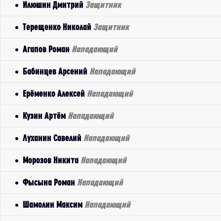
Илюшин Дмитрий
Защитник
Терещенко Николай
Защитник
Агапов Роман
Нападающий
Бабинцев Арсений
Нападающий
Ерёменко Алексей
Нападающий
Кузин Артём
Нападающий
Луханин Савелий
Нападающий
Морозов Никита
Нападающий
Фысына Роман
Нападающий
Шамолин Максим
Нападающий