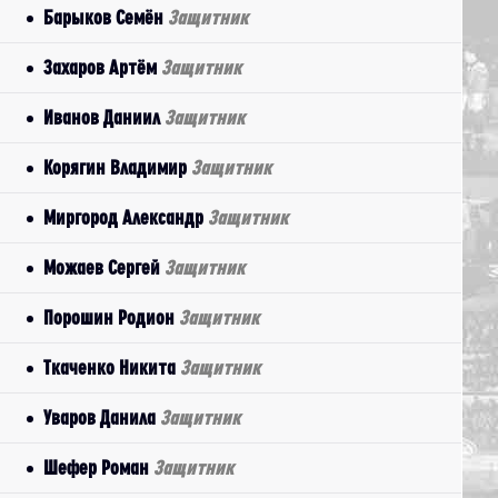
Барыков Семён
Защитник
Захаров Артём
Защитник
Иванов Даниил
Защитник
Корягин Владимир
Защитник
Миргород Александр
Защитник
Можаев Сергей
Защитник
Порошин Родион
Защитник
Ткаченко Никита
Защитник
Уваров Данила
Защитник
Шефер Роман
Защитник