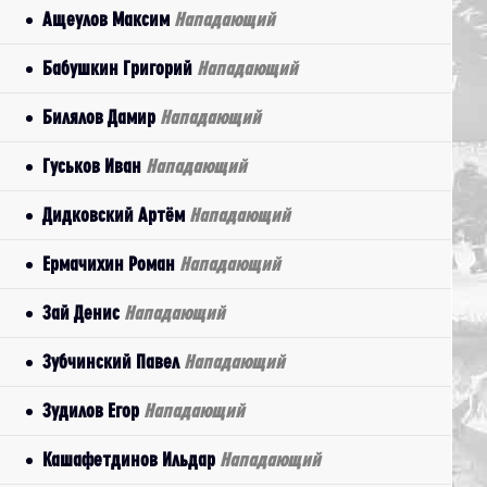
Ащеулов Максим
Нападающий
Бабушкин Григорий
Нападающий
Билялов Дамир
Нападающий
Гуськов Иван
Нападающий
Дидковский Артём
Нападающий
Ермачихин Роман
Нападающий
Зай Денис
Нападающий
Зубчинский Павел
Нападающий
Зудилов Егор
Нападающий
Кашафетдинов Ильдар
Нападающий