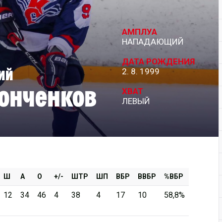
Дивизион Серебряный
АМПЛУА
АКМ-Новомосковск
НАПАДАЮЩИЙ
Красноярские Рыси
ДАТА РОЖДЕНИЯ
ий
2. 8. 1999
Ладья
онченков
Локо-76
ХВАТ
ЛЕВЫЙ
МХК Молот
Реактор
Сибирские Cнайперы
Снежные Барсы
Спутник Ал
Ш
А
О
+/-
ШТР
ШП
ВБР
ВВБР
%ВБР
Тюменский Легион
12
34
46
4
38
4
17
10
58,8%