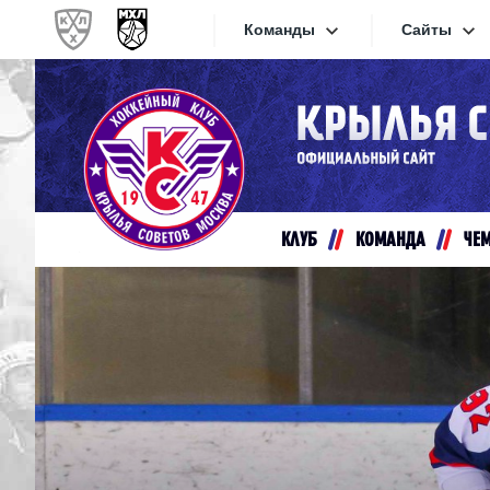
Команды
Сайты
Конференция «Запад»
Сайты
Дивизион Золотой
Академия Михайлова
Видеот
Алмаз
КЛУБ
КОМАНДА
ЧЕ
Хайлай
Динамо-Шинник
Текстов
Красная Армия
Локо
Интерне
МХК Динамо СПб
Прилож
МХК Динамо-М
МХК Спартак
СКА-1946