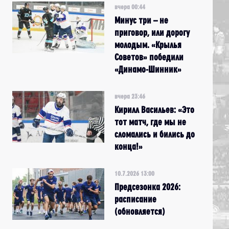
вчера 00:44
Минус три – не
приговор, или дорогу
молодым. «Крылья
Советов» победили
«Динамо-Шинник»
вчера 23:46
Кирилл Васильев: «Это
тот матч, где мы не
сломались и бились до
конца!»
10.7.2026 13:00
Предсезонка 2026:
расписание
(обновляется)