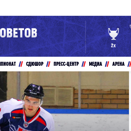
Конференция «Восток»
Дивизион Золотой
Авто
рансляции
Белые Медведи
МПИОНАТ
СДЮШОР
ПРЕСС-ЦЕНТР
МЕДИА
АРЕНА
ты
Ирбис
ые трансляции
Кузнецкие Медведи
Мамонты Югры
т-магазин
Омские Ястребы
ение МХЛ
Стальные Лисы
Толпар
Чайка