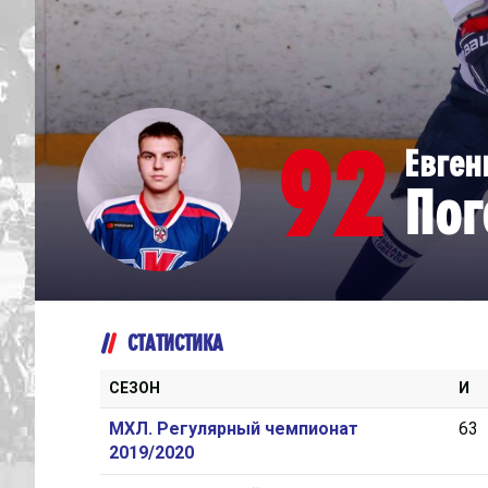
Дивизион Серебряный
Академия СКА
АКМ-Юниор
92
Евген
Амурские Тигры
Пог
Красная Машина-Юниор
Крылья Советов
МХК Динамо-Карелия
МХК Спартак-МАХ
СТАТИСТИКА
Сахалинские Акулы
СМО МХК Атлант
СЕЗОН
И
Тайфун
МХЛ. Регулярный чемпионат
63
2019/2020
ХК Капитан