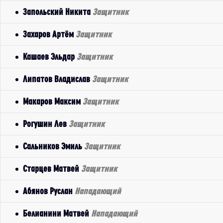
Запольский Никита
Защитник
Захаров Артём
Защитник
Кашаев Эльдар
Защитник
Липатов Владислав
Защитник
Макаров Максим
Защитник
Рогушин Лев
Защитник
Сальников Эмиль
Защитник
Старцев Матвей
Защитник
Абянов Руслан
Нападающий
Белианини Матвей
Нападающий