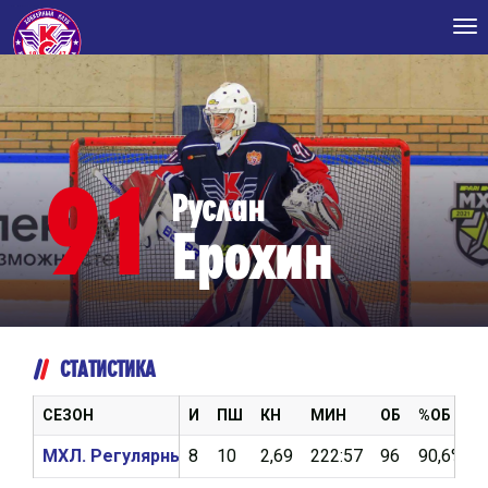
Tog
nav
91
Руслан
Ерохин
СТАТИСТИКА
СЕЗОН
И
ПШ
КН
МИН
ОБ
%ОБ
МХЛ. Регулярный чемпионат 2021/2022
8
10
2,69
222:57
96
90,6%