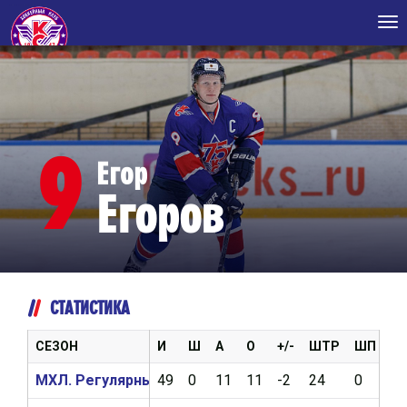
Tog
nav
9
Егор
Егоров
СТАТИСТИКА
СЕЗОН
И
Ш
А
О
+/-
ШТР
ШП
В
МХЛ. Регулярный чемпионат 2023/2024
49
0
11
11
-2
24
0
0