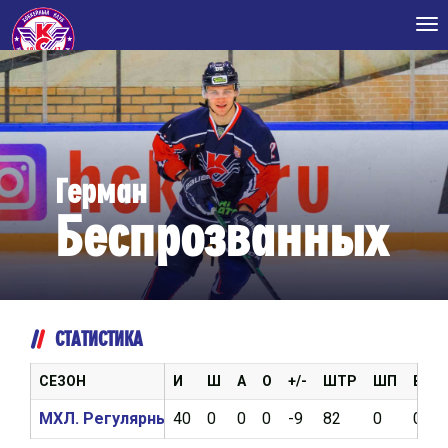
Tog
nav
Герман
Беспрозванных
СТАТИСТИКА
СЕЗОН
И
Ш
А
О
+/-
ШТР
ШП
ВБР
МХЛ. Регулярный чемпионат 2021/2022
40
0
0
0
-9
82
0
0