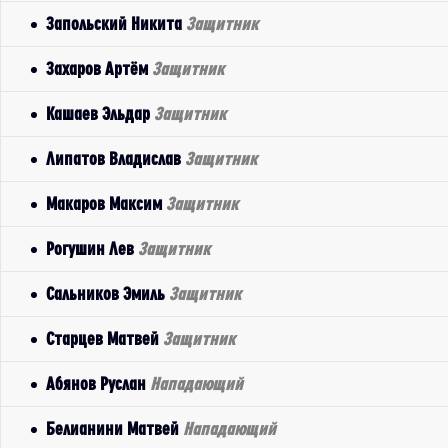
Запольский Никита
Защитник
Захаров Артём
Защитник
Кашаев Эльдар
Защитник
Липатов Владислав
Защитник
Макаров Максим
Защитник
Рогушин Лев
Защитник
Сальников Эмиль
Защитник
Старцев Матвей
Защитник
Абянов Руслан
Нападающий
Белианини Матвей
Нападающий