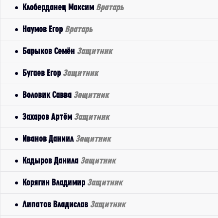
Клоберданец Максим
Вратарь
Наумов Егор
Вратарь
Барыков Семён
Защитник
Бугаев Егор
Защитник
Воловик Савва
Защитник
Захаров Артём
Защитник
Иванов Даниил
Защитник
Кадыров Данила
Защитник
Корягин Владимир
Защитник
Липатов Владислав
Защитник