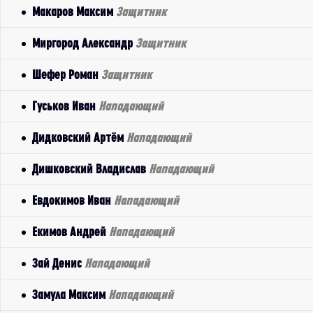
Макаров Максим
Защитник
Миргород Александр
Защитник
Шефер Роман
Защитник
Гуськов Иван
Нападающий
Дидковский Артём
Нападающий
Дишковский Владислав
Нападающий
Евдокимов Иван
Нападающий
Екимов Андрей
Нападающий
Зай Денис
Нападающий
Замула Максим
Нападающий