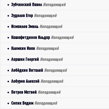
Зубчинский Павел
Нападающий
Зудилов Егор
Нападающий
Исмаилов Эмиль
Нападающий
Кашафетдинов Ильдар
Нападающий
Климкин Иван
Нападающий
Ларшин Георгий
Нападающий
Лебёдкин Виталий
Нападающий
Лобурев Алексей
Нападающий
Петров Матвей
Нападающий
Сепик Вадим
Нападающий