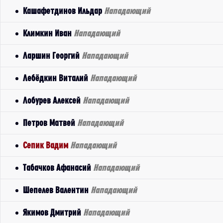
Кашафетдинов Ильдар
Нападающий
Климкин Иван
Нападающий
Ларшин Георгий
Нападающий
Лебёдкин Виталий
Нападающий
Лобурев Алексей
Нападающий
Петров Матвей
Нападающий
Сепик Вадим
Нападающий
Табачков Афанасий
Нападающий
Шепелев Валентин
Нападающий
Якимов Дмитрий
Нападающий