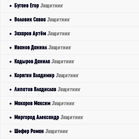
Бугаев Егор
Защитник
Воловик Савва
Защитник
Захаров Артём
Защитник
Иванов Даниил
Защитник
Кадыров Данила
Защитник
Корягин Владимир
Защитник
Липатов Владислав
Защитник
Макаров Максим
Защитник
Миргород Александр
Защитник
Шефер Роман
Защитник