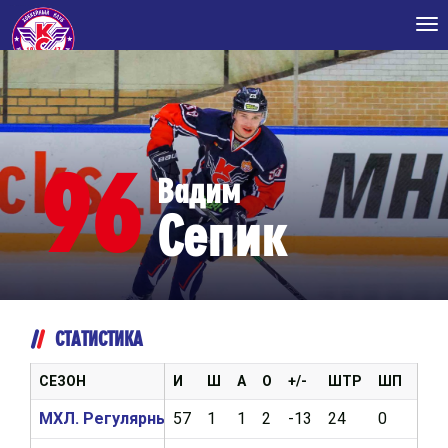
Tog
nav
96
Вадим
Сепик
СТАТИСТИКА
СЕЗОН
И
Ш
А
О
+/-
ШТР
ШП
ВБР
МХЛ. Регулярный чемпионат 2021/2022
57
1
1
2
-13
24
0
464