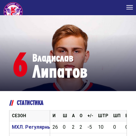
Tog
nav
6
Владислав
Липатов
СТАТИСТИКА
СЕЗОН
И
Ш
А
О
+/-
ШТР
ШП
ВБР
МХЛ. Регулярный чемпионат 2021/2022
26
0
2
2
-5
10
0
0