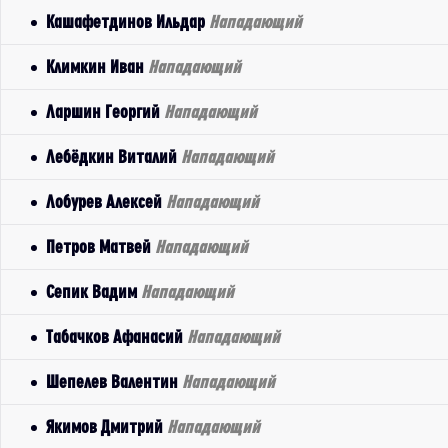
Кашафетдинов Ильдар
Нападающий
Климкин Иван
Нападающий
Ларшин Георгий
Нападающий
Лебёдкин Виталий
Нападающий
Лобурев Алексей
Нападающий
Петров Матвей
Нападающий
Сепик Вадим
Нападающий
Табачков Афанасий
Нападающий
Шепелев Валентин
Нападающий
Якимов Дмитрий
Нападающий