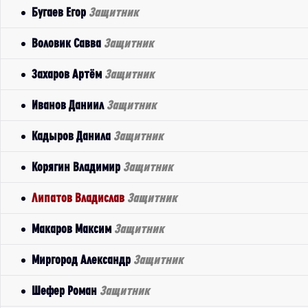
Бугаев Егор
Защитник
Воловик Савва
Защитник
Захаров Артём
Защитник
Иванов Даниил
Защитник
Кадыров Данила
Защитник
Корягин Владимир
Защитник
Липатов Владислав
Защитник
Макаров Максим
Защитник
Миргород Александр
Защитник
Шефер Роман
Защитник