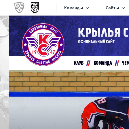
Команды
Сайты
Конференция «Запад»
Сайты
Дивизион Золотой
Академия Михайлова
Видеот
Алмаз
КЛУБ
КОМАНДА
ЧЕ
Хайлай
Динамо-Шинник
Текстов
Красная Армия
Локо
Интерне
МХК Динамо СПб
Прилож
МХК Динамо-М
МХК Спартак
СКА-1946