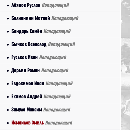
Абянов Руслан
Нападающий
Белианини Матвей
Нападающий
Бондарь Семён
Нападающий
Бычков Всеволод
Нападающий
Гуськов Иван
Нападающий
Дарьин Роман
Нападающий
Евдокимов Иван
Нападающий
Екимов Андрей
Нападающий
Замула Максим
Нападающий
Исмаилов Эмиль
Нападающий