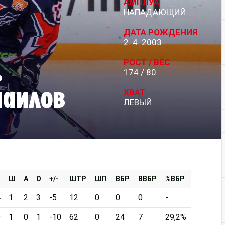
АМПЛУА
НАПАДАЮЩИЙ
Дивизион Серебряный
ДАТА РОЖДЕНИЯ
АКМ-Новомосковск
2. 4. 2003
Красноярские Рыси
РОСТ / ВЕС
ь
174 / 80
Ладья
маилов
Локо-76
ХВАТ
ЛЕВЫЙ
МХК Молот
Реактор
Сибирские Cнайперы
Снежные Барсы
Спутник Ал
Ш
А
О
+/-
ШТР
ШП
ВБР
ВВБР
%ВБР
Тюменский Легион
4
1
2
3
-5
12
0
0
0
-
9
1
0
1
-10
62
0
24
7
29,2%