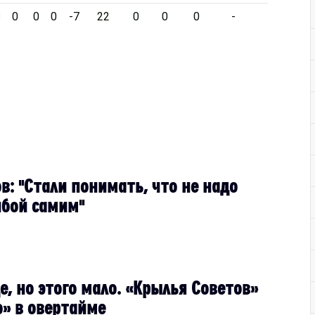
8
0
0
0
-7
22
0
0
0
-
в: "Стали понимать, что не надо
йбой самим"
е, но этого мало. «Крылья Советов»
о» в овертайме