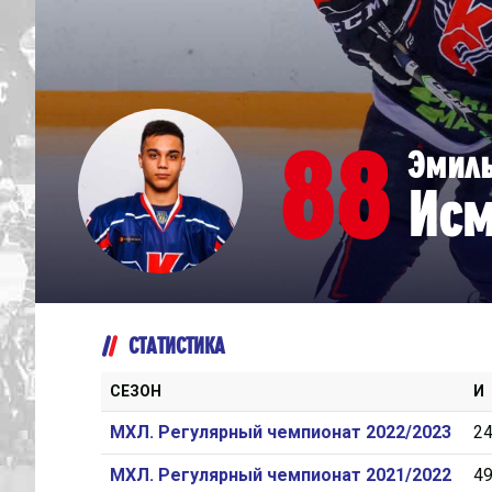
Дивизион Серебряный
Академия СКА
АКМ-Юниор
88
Эмил
Амурские Тигры
Ис
Красная Машина-Юниор
Крылья Советов
МХК Динамо-Карелия
МХК Спартак-МАХ
СТАТИСТИКА
Сахалинские Акулы
СМО МХК Атлант
СЕЗОН
И
Тайфун
МХЛ. Регулярный чемпионат 2022/2023
2
ХК Капитан
МХЛ. Регулярный чемпионат 2021/2022
4