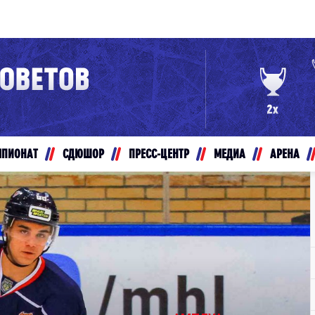
Конференция «Восток»
Дивизион Золотой
Авто
рансляции
Белые Медведи
МПИОНАТ
СДЮШОР
ПРЕСС-ЦЕНТР
МЕДИА
АРЕНА
ты
Ирбис
ые трансляции
Кузнецкие Медведи
Мамонты Югры
т-магазин
Омские Ястребы
ение МХЛ
Стальные Лисы
Толпар
Чайка