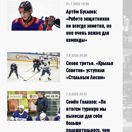
31.7.2026 10:00
Артём Буслаев:
«Работа защитников
не всегда заметна, но
она очень важна для
команды»
7.8.2026 20:00
Снова третье. «Крылья
Советов» уступили
«Стальным Лисам»
7.8.2026 23:31
Семён Голиков: «По
итогам турнира мы
вынесли для себя
больше
положительного, чем