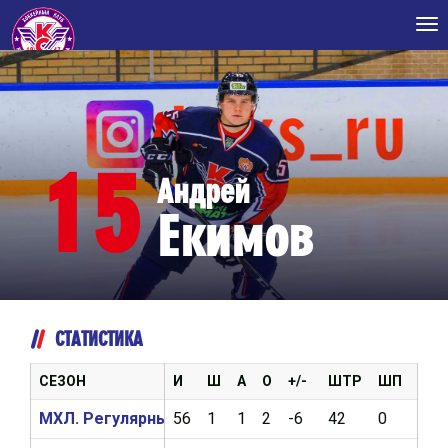
Tog
nav
15
Андрей
Екимов
СТАТИСТИКА
СЕЗОН
И
Ш
А
О
+/-
ШТР
ШП
ВБР
МХЛ. Регулярный чемпионат 2021/2022
56
1
1
2
-6
42
0
0