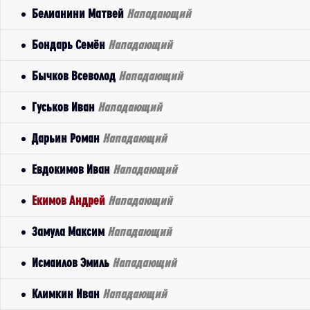
Белианини Матвей
Нападающий
Бондарь Семён
Нападающий
Бычков Всеволод
Нападающий
Гуськов Иван
Нападающий
Дарьин Роман
Нападающий
Евдокимов Иван
Нападающий
Екимов Андрей
Нападающий
Замула Максим
Нападающий
Исмаилов Эмиль
Нападающий
Климкин Иван
Нападающий