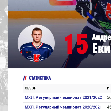
Дивизион Серебряный
Академия СКА
АКМ-Юниор
15
Андр
Амурские Тигры
Ек
Красная Машина-Юниор
Крылья Советов
МХК Динамо-Карелия
МХК Спартак-МАХ
СТАТИСТИКА
Сахалинские Акулы
СМО МХК Атлант
СЕЗОН
И
Тайфун
МХЛ. Регулярный чемпионат 2021/2022
5
ХК Капитан
МХЛ. Регулярный чемпионат 2020/2021
4