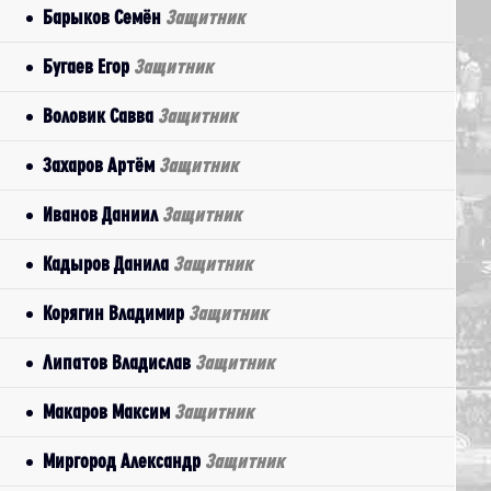
Барыков Семён
Защитник
Бугаев Егор
Защитник
Воловик Савва
Защитник
Захаров Артём
Защитник
Иванов Даниил
Защитник
Кадыров Данила
Защитник
Корягин Владимир
Защитник
Липатов Владислав
Защитник
Макаров Максим
Защитник
Миргород Александр
Защитник