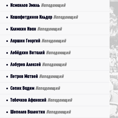
Исмаилов Эмиль
Нападающий
Кашафетдинов Ильдар
Нападающий
Климкин Иван
Нападающий
Ларшин Георгий
Нападающий
Лебёдкин Виталий
Нападающий
Лобурев Алексей
Нападающий
Петров Матвей
Нападающий
Сепик Вадим
Нападающий
Табачков Афанасий
Нападающий
Шепелев Валентин
Нападающий