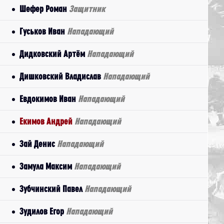
Шефер Роман
Защитник
Гуськов Иван
Нападающий
Дидковский Артём
Нападающий
Дишковский Владислав
Нападающий
Евдокимов Иван
Нападающий
Екимов Андрей
Нападающий
Зай Денис
Нападающий
Замула Максим
Нападающий
Зубчинский Павел
Нападающий
Зудилов Егор
Нападающий