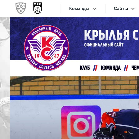
Команды
Сайты
Конференция «Запад»
Сайты
Дивизион Золотой
Академия Михайлова
Видеот
Алмаз
КЛУБ
КОМАНДА
ЧЕ
Хайлай
Динамо-Шинник
Текстов
Красная Армия
Локо
Интерне
МХК Динамо СПб
Прилож
МХК Динамо-М
МХК Спартак
СКА-1946