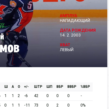
Дивизион Серебряный
АМПЛУА
АКМ-Новомосковск
НАПАДАЮЩИЙ
Красноярские Рыси
ДАТА РОЖДЕНИЯ
ей
14. 2. 2003
Ладья
имов
Локо-76
ХВАТ
ЛЕВЫЙ
МХК Молот
Реактор
Сибирские Cнайперы
Снежные Барсы
Спутник Ал
Ш
А
О
+/-
ШТР
ШП
ВБР
ВВБР
%ВБР
Тюменский Легион
6
1
1
2
-6
42
0
0
0
-
5
0
1
1
-11
73
0
2
0
0%