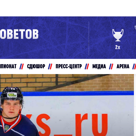
Конференция «Восток»
Дивизион Золотой
Авто
рансляции
Белые Медведи
МПИОНАТ
СДЮШОР
ПРЕСС-ЦЕНТР
МЕДИА
АРЕНА
ты
Ирбис
ые трансляции
Кузнецкие Медведи
Мамонты Югры
т-магазин
Омские Ястребы
ение МХЛ
Стальные Лисы
Толпар
Чайка