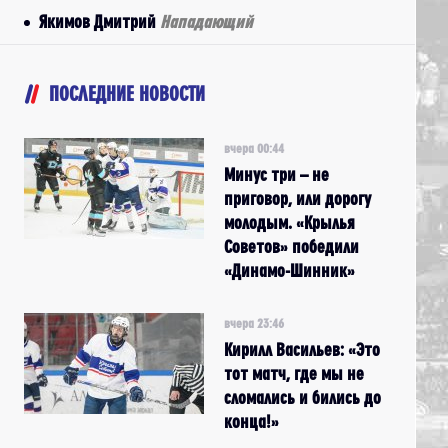
Якимов Дмитрий
Нападающий
ПОСЛЕДНИЕ НОВОСТИ
вчера 00:44
Минус три – не
приговор, или дорогу
молодым. «Крылья
Советов» победили
«Динамо-Шинник»
вчера 23:46
Кирилл Васильев: «Это
тот матч, где мы не
сломались и бились до
конца!»