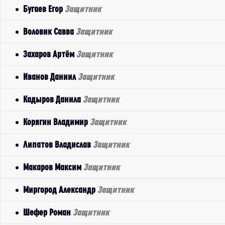
Бугаев Егор
Защитник
Воловик Савва
Защитник
Захаров Артём
Защитник
Иванов Даниил
Защитник
Кадыров Данила
Защитник
Корягин Владимир
Защитник
Липатов Владислав
Защитник
Макаров Максим
Защитник
Миргород Александр
Защитник
Шефер Роман
Защитник