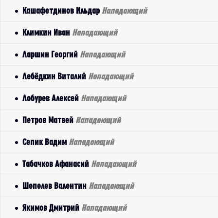
Кашафетдинов Ильдар
Нападающий
Климкин Иван
Нападающий
Ларшин Георгий
Нападающий
Лебёдкин Виталий
Нападающий
Лобурев Алексей
Нападающий
Петров Матвей
Нападающий
Сепик Вадим
Нападающий
Табачков Афанасий
Нападающий
Шепелев Валентин
Нападающий
Якимов Дмитрий
Нападающий