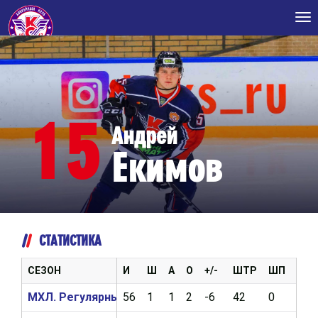
Tog
nav
15
Андрей
Екимов
СТАТИСТИКА
СЕЗОН
И
Ш
А
О
+/-
ШТР
ШП
ВБР
МХЛ. Регулярный чемпионат 2021/2022
56
1
1
2
-6
42
0
0