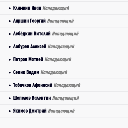
Климкин Иван
Нападающий
Ларшин Георгий
Нападающий
Лебёдкин Виталий
Нападающий
Лобурев Алексей
Нападающий
Петров Матвей
Нападающий
Сепик Вадим
Нападающий
Табачков Афанасий
Нападающий
Шепелев Валентин
Нападающий
Якимов Дмитрий
Нападающий