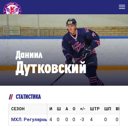
Tog
nav
Даниил
Дутковский
СТАТИСТИКА
СЕЗОН
И
Ш
А
О
+/-
ШТР
ШП
ВБР
МХЛ. Регулярный чемпионат 2020/2021
4
0
0
0
-3
4
0
0