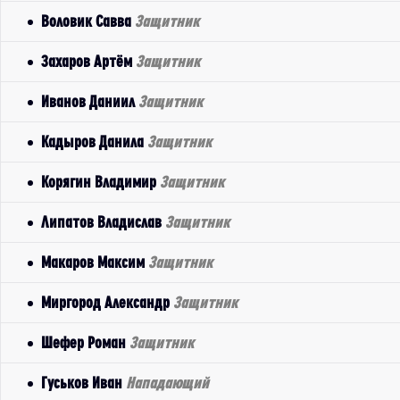
Воловик Савва
Защитник
Захаров Артём
Защитник
Иванов Даниил
Защитник
Кадыров Данила
Защитник
Корягин Владимир
Защитник
Липатов Владислав
Защитник
Макаров Максим
Защитник
Миргород Александр
Защитник
Шефер Роман
Защитник
Гуськов Иван
Нападающий