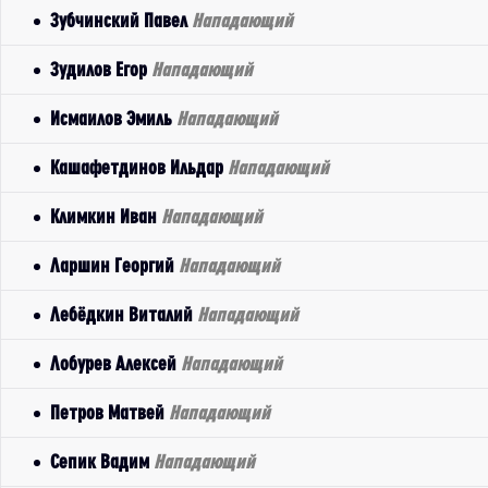
Зубчинский Павел
Нападающий
Зудилов Егор
Нападающий
Исмаилов Эмиль
Нападающий
Кашафетдинов Ильдар
Нападающий
Климкин Иван
Нападающий
Ларшин Георгий
Нападающий
Лебёдкин Виталий
Нападающий
Лобурев Алексей
Нападающий
Петров Матвей
Нападающий
Сепик Вадим
Нападающий