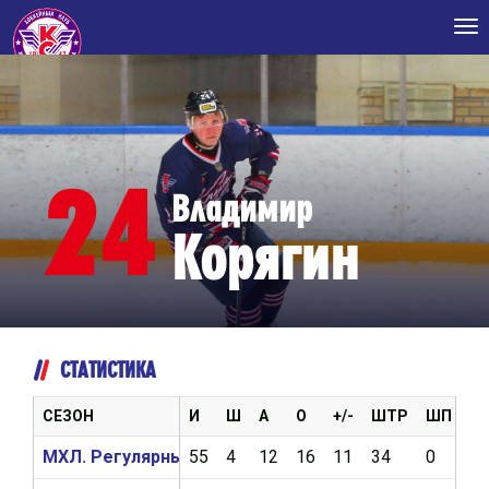
Tog
nav
24
Владимир
Корягин
СТАТИСТИКА
СЕЗОН
И
Ш
А
О
+/-
ШТР
ШП
В
МХЛ. Регулярный чемпионат 2020/2021
55
4
12
16
11
34
0
0