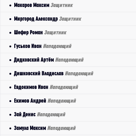
Макаров Максим
Защитник
Миргород Александр
Защитник
Шефер Роман
Защитник
Гуськов Иван
Нападающий
Дидковский Артём
Нападающий
Дишковский Владислав
Нападающий
Евдокимов Иван
Нападающий
Екимов Андрей
Нападающий
Зай Денис
Нападающий
Замула Максим
Нападающий