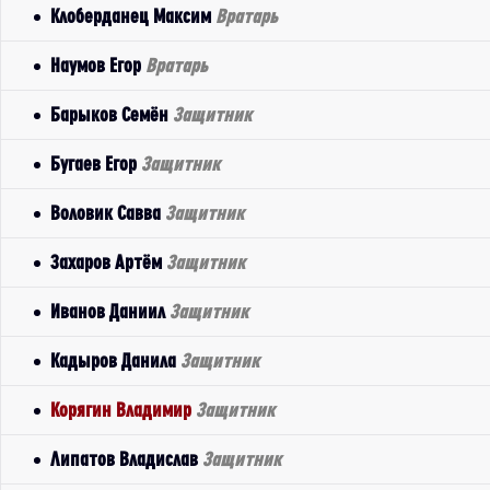
Клоберданец Максим
Вратарь
Наумов Егор
Вратарь
Барыков Семён
Защитник
Бугаев Егор
Защитник
Воловик Савва
Защитник
Захаров Артём
Защитник
Иванов Даниил
Защитник
Кадыров Данила
Защитник
Корягин Владимир
Защитник
Липатов Владислав
Защитник