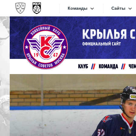
Команды
Сайты
Конференция «Запад»
Сайты
Дивизион Золотой
Академия Михайлова
Видеот
Алмаз
КЛУБ
КОМАНДА
ЧЕ
Хайлай
Динамо-Шинник
Текстов
Красная Армия
Локо
Интерне
МХК Динамо СПб
Прилож
МХК Динамо-М
МХК Спартак
СКА-1946