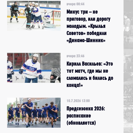
вчера 00:44
Минус три – не
приговор, или дорогу
молодым. «Крылья
Советов» победили
«Динамо-Шинник»
вчера 23:46
Кирилл Васильев: «Это
тот матч, где мы не
сломались и бились до
конца!»
10.7.2026 13:00
Предсезонка 2026:
расписание
(обновляется)