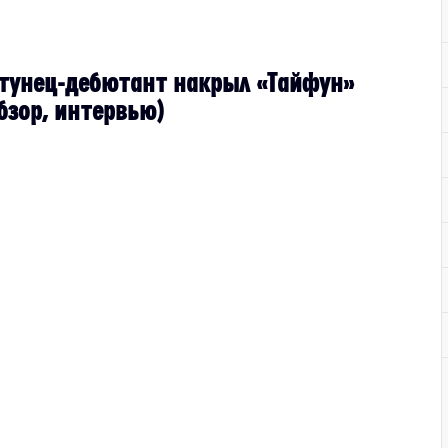
тунец-дебютант накрыл «Тайфун»
бзор, интервью)