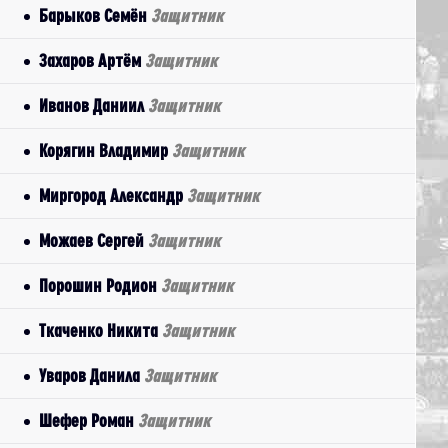
Барыков Семён
Защитник
Захаров Артём
Защитник
Иванов Даниил
Защитник
Корягин Владимир
Защитник
Миргород Александр
Защитник
Можаев Сергей
Защитник
Порошин Родион
Защитник
Ткаченко Никита
Защитник
Уваров Данила
Защитник
Шефер Роман
Защитник