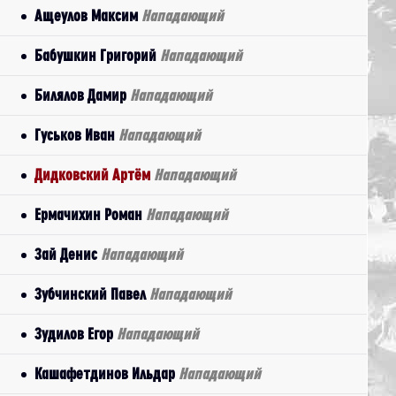
Ащеулов Максим
Нападающий
Бабушкин Григорий
Нападающий
Билялов Дамир
Нападающий
Гуськов Иван
Нападающий
Дидковский Артём
Нападающий
Ермачихин Роман
Нападающий
Зай Денис
Нападающий
Зубчинский Павел
Нападающий
Зудилов Егор
Нападающий
Кашафетдинов Ильдар
Нападающий