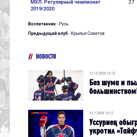
МХЛ. Регулярный чемпионат
27
2019/2020
Воспитанник
- Русь
Предыдущий клуб
- Крылья Советов
НОВОСТИ
12.12.2020 15:13
Без шума и пы
большинством
21.1.2020 12:17
Уссуриец обыг
укротил «Тайфу