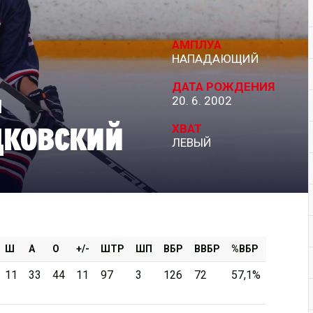
Дивизион Серебряный
АМПЛУА
АКМ-Новомосковск
НАПАДАЮЩИЙ
Красноярские Рыси
ДАТА РОЖДЕНИЯ
м
20. 6. 2002
Ладья
ковский
Локо-76
ХВАТ
ЛЕВЫЙ
МХК Молот
Реактор
Сибирские Cнайперы
Снежные Барсы
Спутник Ал
Ш
А
О
+/-
ШТР
ШП
ВБР
ВВБР
%ВБР
Тюменский Легион
11
33
44
11
97
3
126
72
57,1%