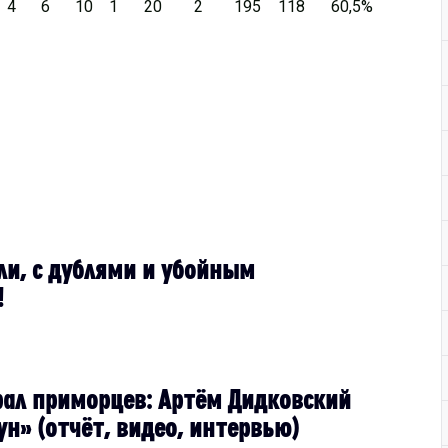
4
6
10
1
20
2
195
118
60,5%
ли, с дублями и убойным
!
рал приморцев: Артём Дидковский
н» (отчёт, видео, интервью)