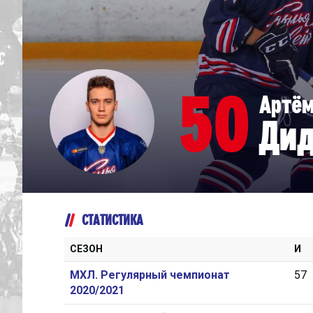
Дивизион Серебряный
Академия СКА
АКМ-Юниор
50
Артё
Амурские Тигры
Дид
Красная Машина-Юниор
Крылья Советов
МХК Динамо-Карелия
МХК Спартак-МАХ
СТАТИСТИКА
Сахалинские Акулы
СМО МХК Атлант
СЕЗОН
И
Тайфун
МХЛ. Регулярный чемпионат
57
2020/2021
ХК Капитан