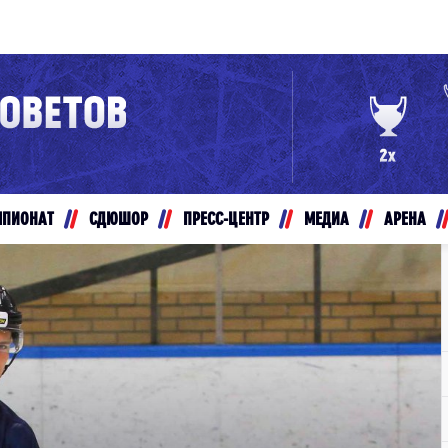
Конференция «Восток»
Дивизион Золотой
Авто
рансляции
Белые Медведи
МПИОНАТ
СДЮШОР
ПРЕСС-ЦЕНТР
МЕДИА
АРЕНА
ты
Ирбис
ые трансляции
Кузнецкие Медведи
Мамонты Югры
т-магазин
Омские Ястребы
ение МХЛ
Стальные Лисы
Толпар
Чайка