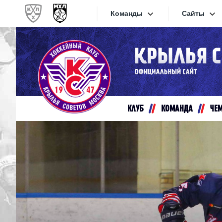
Команды
Сайты
Конференция «Запад»
Сайты
Дивизион Золотой
Академия Михайлова
Видеот
Алмаз
КЛУБ
КОМАНДА
ЧЕ
Хайлай
Динамо-Шинник
Текстов
Красная Армия
Локо
Интерне
МХК Динамо СПб
Прилож
МХК Динамо-М
МХК Спартак
СКА-1946