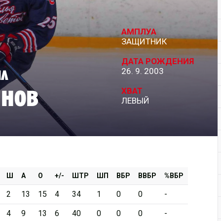
Дивизион Серебряный
АМПЛУА
АКМ-Новомосковск
ЗАЩИТНИК
Красноярские Рыси
ДАТА РОЖДЕНИЯ
ил
26. 9. 2003
Ладья
нов
Локо-76
ХВАТ
ЛЕВЫЙ
МХК Молот
Реактор
Сибирские Cнайперы
Снежные Барсы
Спутник Ал
Ш
А
О
+/-
ШТР
ШП
ВБР
ВВБР
%ВБР
Тюменский Легион
2
13
15
4
34
1
0
0
-
4
9
13
6
40
0
0
0
-