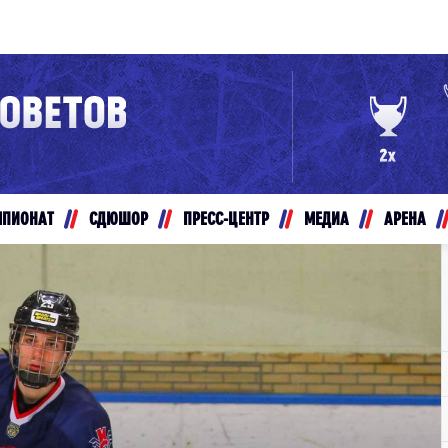
Конференция «Восток»
Дивизион Золотой
Авто
рансляции
Белые Медведи
МПИОНАТ
СДЮШОР
ПРЕСС-ЦЕНТР
МЕДИА
АРЕНА
ты
Ирбис
ые трансляции
Кузнецкие Медведи
Мамонты Югры
т-магазин
Омские Ястребы
ение МХЛ
Стальные Лисы
Толпар
Чайка