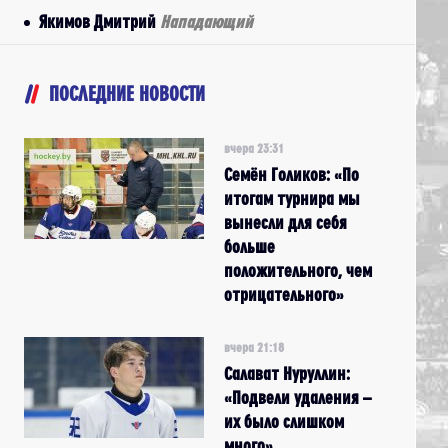
Якимов Дмитрий
Нападающий
ПОСЛЕДНИЕ НОВОСТИ
вчера 23:31
Семён Голиков: «По
итогам турнира мы
вынесли для себя
больше
положительного, чем
отрицательного»
вчера 21:18
Салават Нуруллин:
«Подвели удаления –
их было слишком
много»