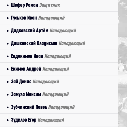
Шефер Роман
Защитник
Гуськов Иван
Нападающий
Дидковский Артём
Нападающий
Дишковский Владислав
Нападающий
Евдокимов Иван
Нападающий
Екимов Андрей
Нападающий
Зай Денис
Нападающий
Замула Максим
Нападающий
Зубчинский Павел
Нападающий
Зудилов Егор
Нападающий