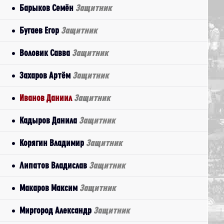
Барыков Семён
Защитник
Бугаев Егор
Защитник
Воловик Савва
Защитник
Захаров Артём
Защитник
Иванов Даниил
Защитник
Кадыров Данила
Защитник
Корягин Владимир
Защитник
Липатов Владислав
Защитник
Макаров Максим
Защитник
Миргород Александр
Защитник