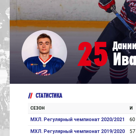
Дивизион Серебряный
Академия СКА
АКМ-Юниор
25
Дани
Амурские Тигры
Ива
Красная Машина-Юниор
Крылья Советов
МХК Динамо-Карелия
МХК Спартак-МАХ
СТАТИСТИКА
Сахалинские Акулы
СМО МХК Атлант
СЕЗОН
И
Тайфун
МХЛ. Регулярный чемпионат 2020/2021
60
ХК Капитан
МХЛ. Регулярный чемпионат 2019/2020
57