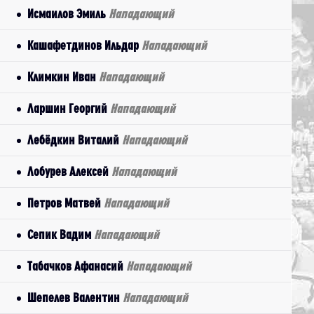
Исмаилов Эмиль
Нападающий
Кашафетдинов Ильдар
Нападающий
Климкин Иван
Нападающий
Ларшин Георгий
Нападающий
Лебёдкин Виталий
Нападающий
Лобурев Алексей
Нападающий
Петров Матвей
Нападающий
Сепик Вадим
Нападающий
Табачков Афанасий
Нападающий
Шепелев Валентин
Нападающий