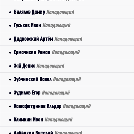
Билялов Дамир
Нападающий
Гуськов Иван
Нападающий
Дидковский Артём
Нападающий
Ермачихин Роман
Нападающий
Зай Денис
Нападающий
Зубчинский Павел
Нападающий
Зудилов Егор
Нападающий
Кашафетдинов Ильдар
Нападающий
Климкин Иван
Нападающий
Лебёдкин Виталий
Нападающий