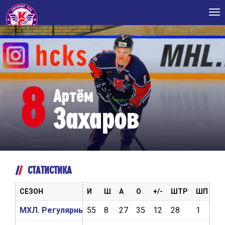
Tog
nav
8
Артём
Захаров
СТАТИСТИКА
СЕЗОН
И
Ш
А
О
+/-
ШТР
ШП
В
МХЛ. Регулярный чемпионат 2021/2022
55
8
27
35
12
28
1
2