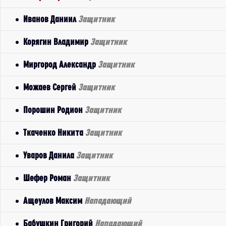
Иванов Даниил
Защитник
Корягин Владимир
Защитник
Миргород Александр
Защитник
Можаев Сергей
Защитник
Порошин Родион
Защитник
Ткаченко Никита
Защитник
Уваров Данила
Защитник
Шефер Роман
Защитник
Ащеулов Максим
Нападающий
Бабушкин Григорий
Нападающий