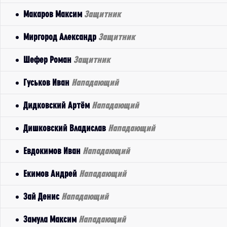
Макаров Максим
Защитник
Миргород Александр
Защитник
Шефер Роман
Защитник
Гуськов Иван
Нападающий
Дидковский Артём
Нападающий
Дишковский Владислав
Нападающий
Евдокимов Иван
Нападающий
Екимов Андрей
Нападающий
Зай Денис
Нападающий
Замула Максим
Нападающий