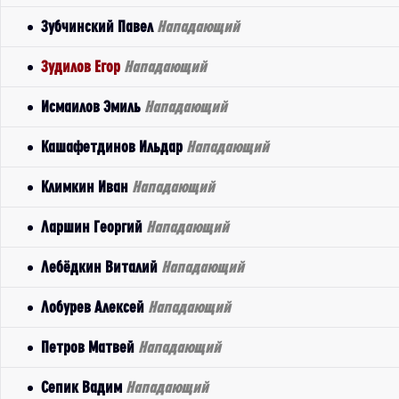
Зубчинский Павел
Нападающий
Зудилов Егор
Нападающий
Исмаилов Эмиль
Нападающий
Кашафетдинов Ильдар
Нападающий
Климкин Иван
Нападающий
Ларшин Георгий
Нападающий
Лебёдкин Виталий
Нападающий
Лобурев Алексей
Нападающий
Петров Матвей
Нападающий
Сепик Вадим
Нападающий