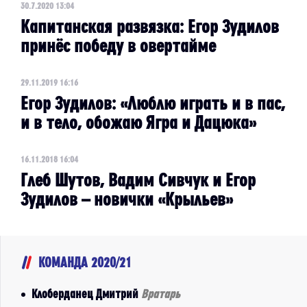
30.7.2020 13:04
Капитанская развязка: Егор Зудилов
принёс победу в овертайме
29.11.2019 16:16
Егор Зудилов: «Люблю играть и в пас,
и в тело, обожаю Ягра и Дацюка»
16.11.2018 16:04
Глеб Шутов, Вадим Сивчук и Егор
Зудилов – новички «Крыльев»
КОМАНДА 2020/21
Клоберданец Дмитрий
Вратарь