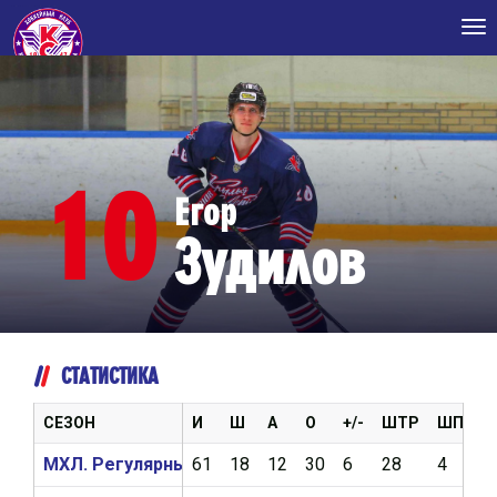
Tog
nav
10
Егор
Зудилов
СТАТИСТИКА
СЕЗОН
И
Ш
А
О
+/-
ШТР
ШП
В
МХЛ. Регулярный чемпионат 2020/2021
61
18
12
30
6
28
4
1