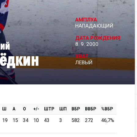
Дивизион Серебряный
АМПЛУА
АКМ-Новомосковск
НАПАДАЮЩИЙ
Красноярские Рыси
ДАТА РОЖДЕНИЯ
лий
8. 9. 2000
Ладья
ёдкин
Локо-76
ХВАТ
ЛЕВЫЙ
МХК Молот
Реактор
Сибирские Cнайперы
Снежные Барсы
Спутник Ал
Ш
А
О
+/-
ШТР
ШП
ВБР
ВВБР
%ВБР
Тюменский Легион
19
15
34
10
43
3
582
272
46,7%