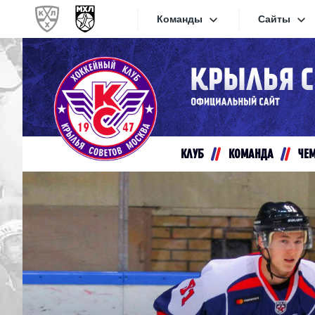
Команды
Сайты
Конференция «Запад»
Сайты
Дивизион Золотой
Академия Михайлова
Видеот
Алмаз
КЛУБ
КОМАНДА
ЧЕ
Хайлай
Динамо-Шинник
Текстов
Красная Армия
Локо
Интерне
МХК Динамо СПб
Прилож
МХК Динамо-М
МХК Спартак
СКА-1946