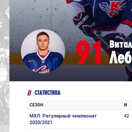
Дивизион Серебряный
Академия СКА
АКМ-Юниор
91
Вита
Амурские Тигры
Леб
Красная Машина-Юниор
Крылья Советов
МХК Динамо-Карелия
МХК Спартак-МАХ
СТАТИСТИКА
Сахалинские Акулы
СМО МХК Атлант
СЕЗОН
И
Тайфун
МХЛ. Регулярный чемпионат
42
2020/2021
ХК Капитан