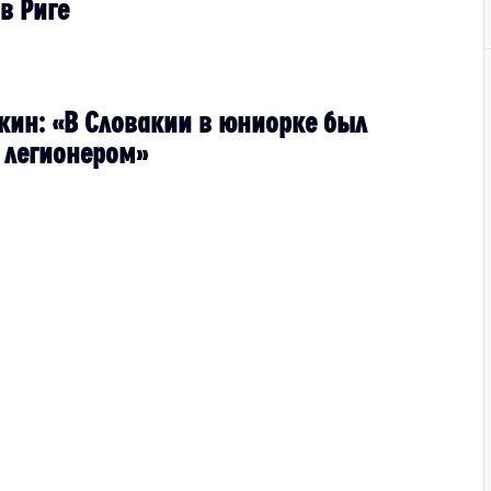
в Риге
кин: «В Словакии в юниорке был
 легионером»