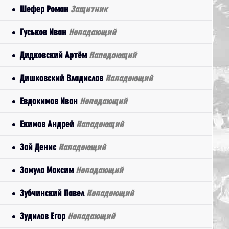
Шефер Роман
Защитник
Гуськов Иван
Нападающий
Дидковский Артём
Нападающий
Дишковский Владислав
Нападающий
Евдокимов Иван
Нападающий
Екимов Андрей
Нападающий
Зай Денис
Нападающий
Замула Максим
Нападающий
Зубчинский Павел
Нападающий
Зудилов Егор
Нападающий