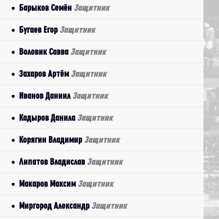
Барыков Семён
Защитник
Бугаев Егор
Защитник
Воловик Савва
Защитник
Захаров Артём
Защитник
Иванов Даниил
Защитник
Кадыров Данила
Защитник
Корягин Владимир
Защитник
Липатов Владислав
Защитник
Макаров Максим
Защитник
Миргород Александр
Защитник