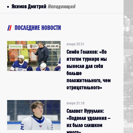
Якимов Дмитрий
Нападающий
ПОСЛЕДНИЕ НОВОСТИ
вчера 23:31
Семён Голиков: «По
итогам турнира мы
вынесли для себя
больше
положительного, чем
отрицательного»
вчера 21:18
Салават Нуруллин:
«Подвели удаления –
их было слишком
много»