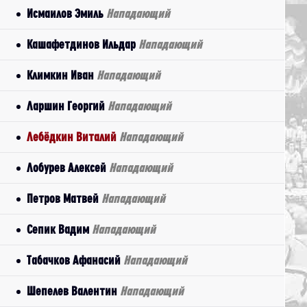
Исмаилов Эмиль
Нападающий
Кашафетдинов Ильдар
Нападающий
Климкин Иван
Нападающий
Ларшин Георгий
Нападающий
Лебёдкин Виталий
Нападающий
Лобурев Алексей
Нападающий
Петров Матвей
Нападающий
Сепик Вадим
Нападающий
Табачков Афанасий
Нападающий
Шепелев Валентин
Нападающий