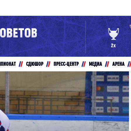
Конференция «Восток»
Дивизион Золотой
Авто
рансляции
Белые Медведи
МПИОНАТ
СДЮШОР
ПРЕСС-ЦЕНТР
МЕДИА
АРЕНА
ты
Ирбис
ые трансляции
Кузнецкие Медведи
Мамонты Югры
т-магазин
Омские Ястребы
ение МХЛ
Стальные Лисы
Толпар
Чайка