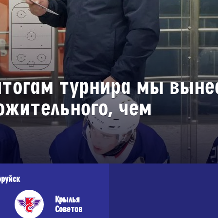
Дивизион Серебряный
АКМ-Новомосковск
Красноярские Рыси
Ладья
 итогам турнира мы выне
Локо-76
ожительного, чем
МХК Молот
Реактор
Сибирские Cнайперы
Снежные Барсы
Спутник Ал
бруйск
Тюменский Легион
Крылья
Советов