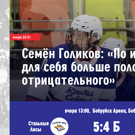
Дивизион Серебряный
Академия СКА
АКМ-Юниор
вчера 23:31
Амурские Тигры
Семён Голиков: «По
Красная Машина-Юниор
для себя больше пол
Крылья Советов
отрицательного»
МХК Динамо-Карелия
МХК Спартак-МАХ
Сахалинские Акулы
СМО МХК Атлант
вчера 13:00, Бобруйск Арена, Бо
Тайфун
5:4 Б
Стальные
ХК Капитан
Лисы