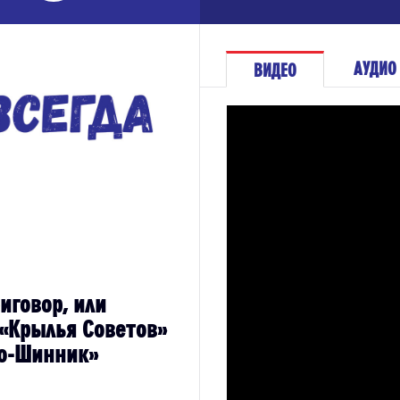
АУДИО
ВИДЕО
иговор, или
 «Крылья Советов»
о-Шинник»