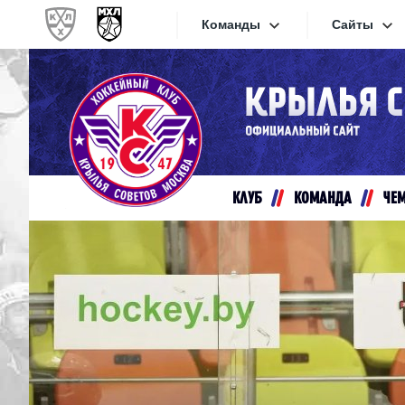
Команды
Сайты
Конференция «Запад»
Сайты
Дивизион Золотой
Академия Михайлова
Видеот
Алмаз
КЛУБ
КОМАНДА
ЧЕ
Хайлай
Динамо-Шинник
Текстов
Красная Армия
Локо
Интерне
МХК Динамо СПб
Прилож
МХК Динамо-М
МХК Спартак
СКА-1946