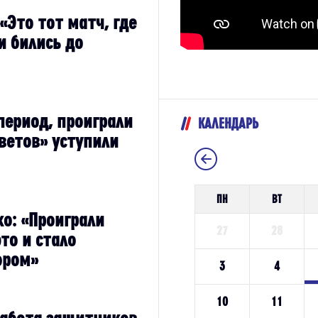
«Это тот матч, где
и бились до
период, проиграли
КАЛЕНДАРЬ
ветов» уступили
о: «Проиграли
то и стало
ором»
Работа защитников