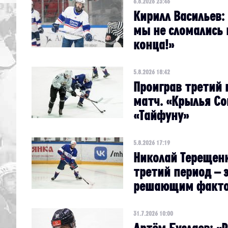
6.8.2026 23:46
Кирилл Васильев: 
мы не сломались 
конца!»
5.8.2026 18:42
Проиграв третий 
матч. «Крылья Со
«Тайфуну»
5.8.2026 17:19
Николай Терещенк
третий период – э
решающим факт
31.7.2026 10:00
Артём Буслаев: «