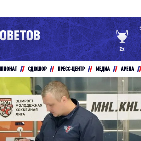
Конференция «Восток»
Дивизион Золотой
Авто
рансляции
Белые Медведи
МПИОНАТ
СДЮШОР
ПРЕСС-ЦЕНТР
МЕДИА
АРЕНА
ты
Ирбис
ые трансляции
Кузнецкие Медведи
Мамонты Югры
т-магазин
Омские Ястребы
ение МХЛ
Стальные Лисы
Толпар
Чайка