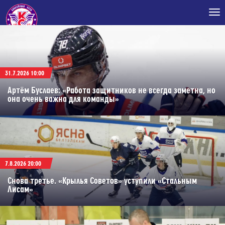
Tog
nav
31.7.2026 10:00
Артём Буслаев: «Работа защитников не всегда заметна, но
она очень важна для команды»
7.8.2026 20:00
Снова третье. «Крылья Советов» уступили «Стальным
Лисам»